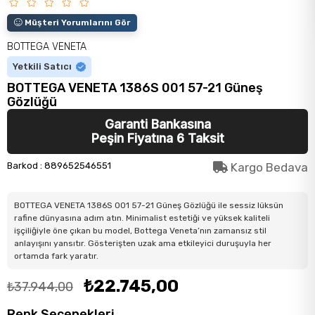
Müşteri Yorumlarını Gör
BOTTEGA VENETA
Yetkili Satıcı
BOTTEGA VENETA 1386S 001 57-21 Güneş
Gözlüğü
Garanti Bankasına
Peşin Fiyatına 6 Taksit
Barkod
:
889652546551
Kargo Bedava
BOTTEGA VENETA 1386S 001 57-21 Güneş Gözlüğü ile sessiz lüksün
rafine dünyasına adım atın. Minimalist estetiği ve yüksek kaliteli
işçiliğiyle öne çıkan bu model, Bottega Veneta’nın zamansız stil
anlayışını yansıtır. Gösterişten uzak ama etkileyici duruşuyla her
ortamda fark yaratır.
₺22.745,00
₺37.944,00
Renk Seçenekleri