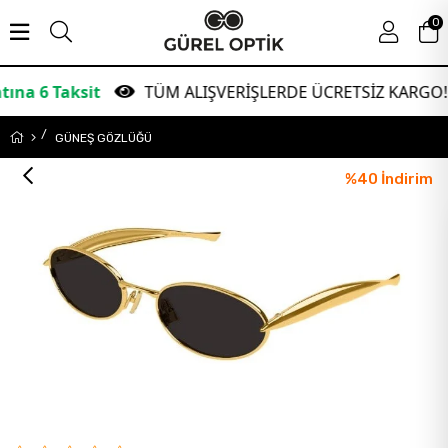
0
Taksit
TÜM ALIŞVERİŞLERDE ÜCRETSİZ KARGO!
GÜNEŞ GÖZLÜĞÜ
%
40
İndirim