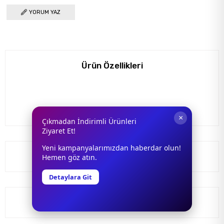
YORUM YAZ
Ürün Özellikleri
×
Çıkmadan İndirimli Ürünleri
Ziyaret Et!
Yeni kampanyalarımızdan haberdar olun!
Yorumlar
(0)
Hemen göz atın.
Detaylara Git
BOTTEGA VENETA 1386S