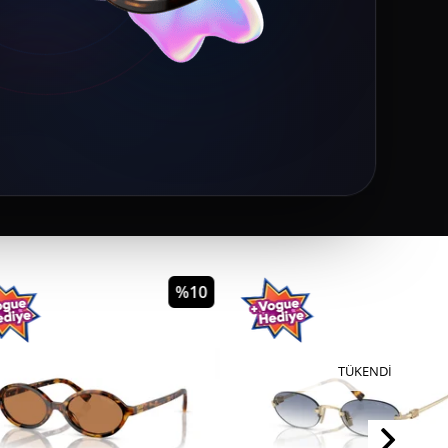
%10
TÜKENDI