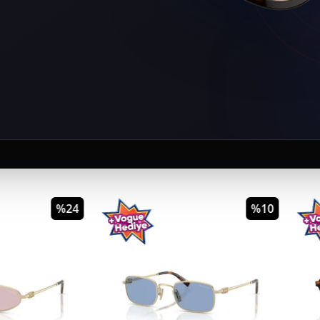
%24
%10