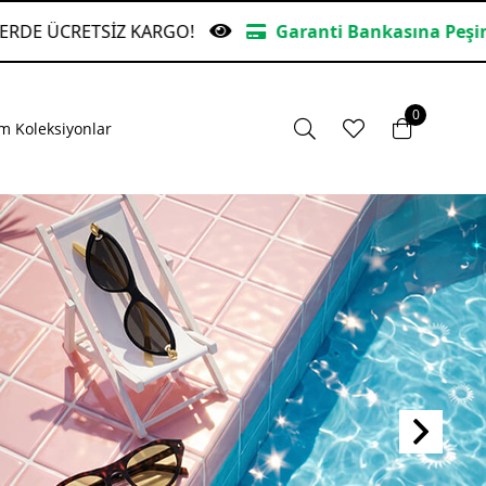
 Fiyatına 6 Taksit
TÜM ALIŞVERİŞLERDE ÜCRETSİZ 
0
m Koleksiyonlar