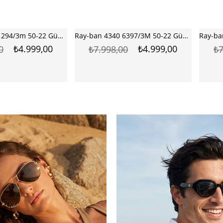
Ray-ban 4340 6397/3M 50-22 Güneş Gözlüğü
Ray-ban 2140 902 54-18 Güneş Gözlüğü
₺4.999,00
₺4.999,00
0
₺7.535,00
₺9