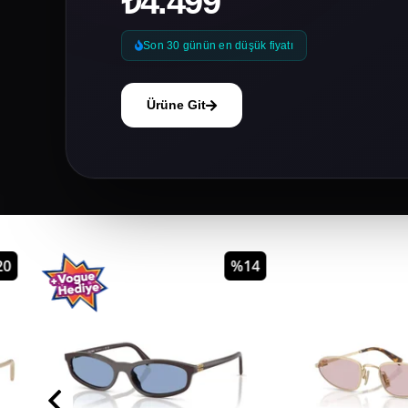
₺4.499
Son 30 günün en düşük fiyatı
Ürüne Git
%14