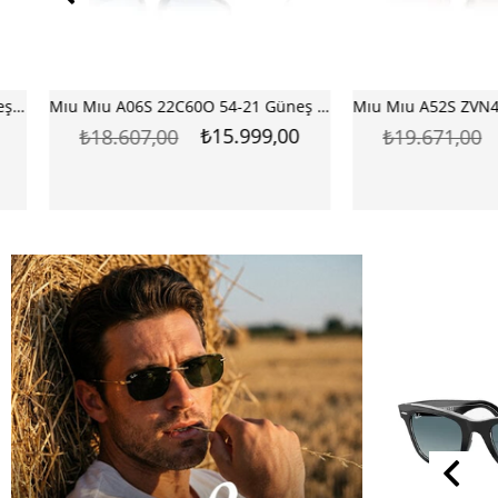
Mıu Mıu A06S 22C60O 54-21 Güneş Gözlüğü
₺15.999,00
₺14.
₺18.607,00
₺19.671,00
%44
%37