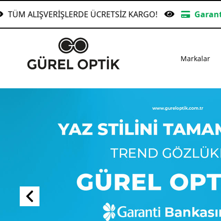
i Bankasına Peşin Fiyatına 6 Taksit
TÜM ALIŞVERİŞ
Markalar