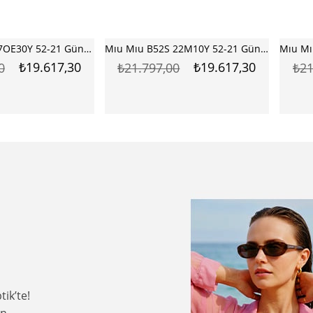
Mıu Mıu B52S 22M10Y 52-21 Güneş Gözlüğü
Mıu Mıu B51S ZVN70B 47-21 Güneş Gözlüğü
₺19.617,30
₺20.707,00
0
₺21.797,00
₺21
ik’te!