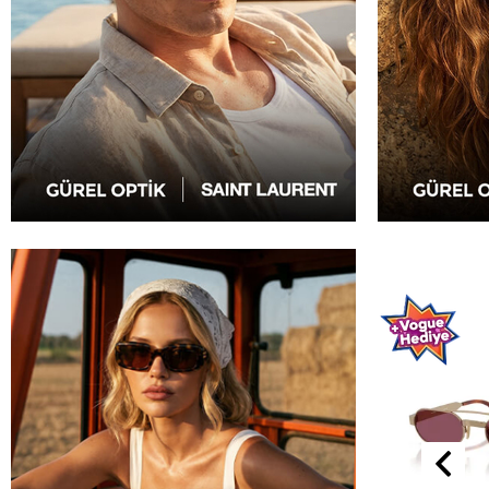
%5
%10