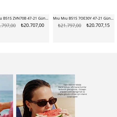
Mıu Mıu B51S 7OE30Y 47-21 Güneş Gözlüğü
Mıu Mıu B51S 22M20V 47-21 Güneş Gözlüğü
₺20.707,15
₺20.707,00
.797,00
₺21.797,00