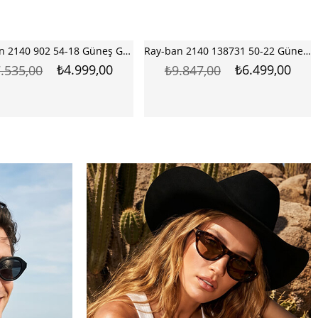
Ray-ban 2140 138731 50-22 Güneş Gözlüğü
Ray-ban 2140 1355R 50-22 Güneş Gözlüğü
₺6.499,00
₺4.999,00
.847,00
₺7.535,00