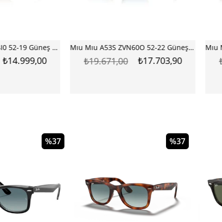
Mıu Mıu A52S ZVN4I0 52-19 Güneş Gözlüğü
Mıu Mıu A53S ZVN60O 52-22 Güneş Gözlüğü
999,00
₺17.703,90
₺19.671,00
₺18.6
%37
%34