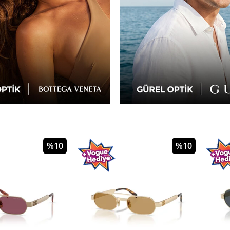
%10
%5