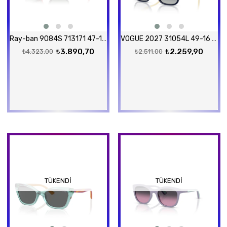
Ray-ban 9084S 713171 47-16 Güneş Gözlüğü
VOGUE 2027 31054L 49-16 Güneş Gözlüğü
₺3.890,70
₺2.259,90
₺4.323,00
₺2.511,00
TÜKENDI
TÜKENDI