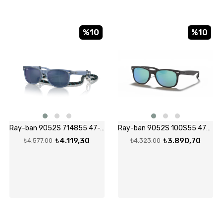
%10
%10
Ray-ban 9052S 714855 47-15 Güneş Gözlüğü
Ray-ban 9052S 100S55 47-15 Güneş Gözlüğü
₺4.119,30
₺3.890,70
₺4.577,00
₺4.323,00