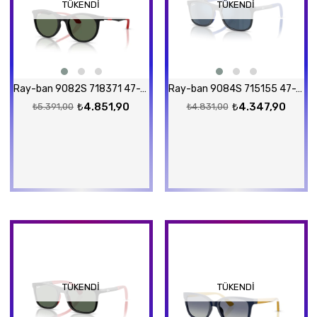
TÜKENDI
TÜKENDI
Ray-ban 9082S 718371 47-17 Güneş Gözlüğü
Ray-ban 9084S 715155 47-16 Güneş Gözlüğü
₺4.851,90
₺4.347,90
₺5.391,00
₺4.831,00
TÜKENDI
TÜKENDI