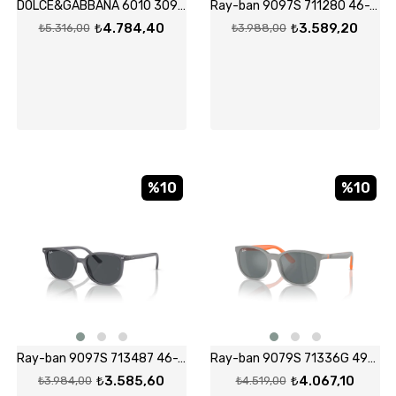
DOLCE&GABBANA 6010 3098VS 47-17 Güneş Gözlüğü
Ray-ban 9097S 711280 46-16 Güneş Gözlüğü
₺4.784,40
₺3.589,20
₺5.316,00
₺3.988,00
%10
%10
Ray-ban 9097S 713487 46-16 Güneş Gözlüğü
Ray-ban 9079S 71336G 49-16 Güneş Gözlüğü
₺3.585,60
₺4.067,10
₺3.984,00
₺4.519,00