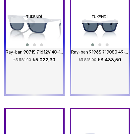
TÜKENDI
TÜKENDI
Ray-ban 9071S 71612V 48-18 Güneş Gözlüğü
Ray-ban 9196S 719080 49-17 Güneş Gözlüğü
₺5.022,90
₺3.433,50
₺5.581,00
₺3.815,00