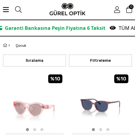
0
6 Taksit
TÜM ALIŞVERİŞLERDE ÜCRETSİZ KARGO!
Çocuk
Sıralama
Filtreleme
%10
%10