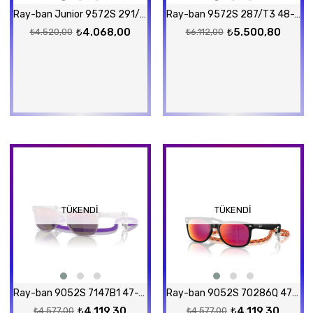
Ray-ban Junior 9572S 291/8H 48-19 Güneş Gözlüğü
Ray-ban 9572S 287/T3 48-19 Güneş Gözlüğü
₺4.068,00
₺5.500,80
₺4.520,00
₺6.112,00
TÜKENDI
TÜKENDI
Ray-ban 9052S 7147B1 47-15 Güneş Gözlüğü
Ray-ban 9052S 70286Q 47-15 Güneş Gözlüğü
₺4.119,30
₺4.119,30
₺4.577,00
₺4.577,00