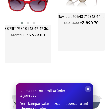
Ray-ban 9064S 712313 44-19 Güneş Gözlüğü
₺3.890,70
₺4.323,00
ESPRIT 19748 513 47-17 Güneş Gözlüğü
₺3.999,00
₺4.999,00
×
Çıkmadan İndirimli Ürünleri
Ziyaret Et!
TÜKENDI
TÜKENDI
Yeni kampanyalarımızdan haberdar olun!
Hemen göz atın.