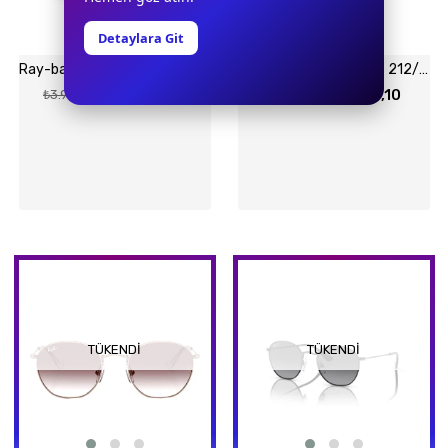
Detaylara Git
Ray-ban 9097S 713011 46-16 Güneş Gözlüğü
Ray-ban Junior 9572S 212/80 48-19 Güneş Gözlüğü
₺3.585,60
₺4.067,10
₺3.984,00
₺4.519,00
TÜKENDI
TÜKENDI