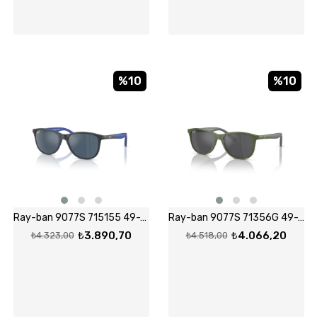
%10
%10
Ray-ban 9077S 715155 49-16 Güneş Gözlüğü
Ray-ban 9077S 71356G 49-16 Güneş Gözlüğü
₺3.890,70
₺4.066,20
₺4.323,00
₺4.518,00