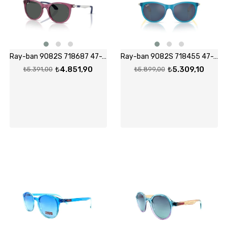
Ray-ban 9082S 718687 47-17 Güneş Gözlüğü
Ray-ban 9082S 718455 47-17 Güneş Gözlüğü
₺4.851,90
₺5.309,10
₺5.391,00
₺5.899,00