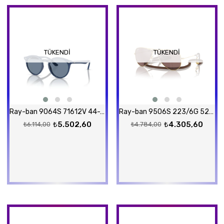
TÜKENDI
TÜKENDI
Ray-ban 9064S 71612V 44-19 Güneş Gözlüğü
Ray-ban 9506S 223/6G 52-14 Güneş Gözlüğü
₺5.502,60
₺4.305,60
₺6.114,00
₺4.784,00