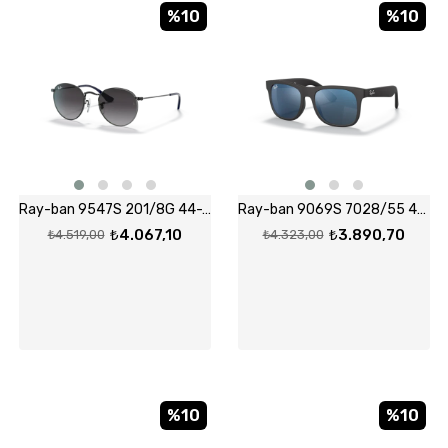
%10
%10
Ray-ban 9547S 201/8G 44-19 Güneş Gözlüğü
Ray-ban 9069S 7028/55 48-16 Güneş Gözlüğü
₺4.067,10
₺3.890,70
₺4.519,00
₺4.323,00
%10
%10