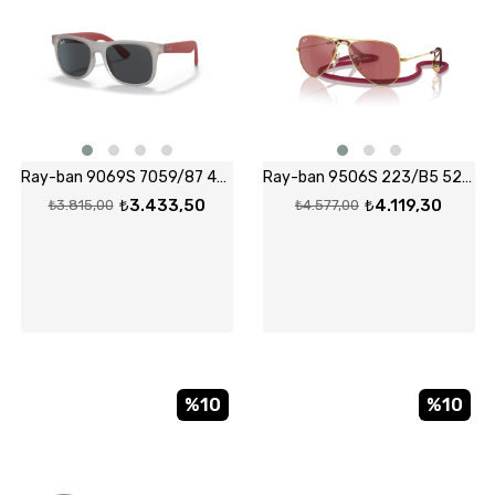
Ray-ban 9069S 7059/87 48-16 Güneş Gözlüğü
Ray-ban 9506S 223/B5 52-14 Güneş Gözlüğü
₺3.433,50
₺4.119,30
₺3.815,00
₺4.577,00
%10
%10