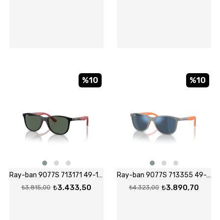
%10
%10
Ray-ban 9077S 713171 49-16 Güneş Gözlüğü
Ray-ban 9077S 713355 49-16 Güneş Gözlüğü
₺3.433,50
₺3.890,70
₺3.815,00
₺4.323,00