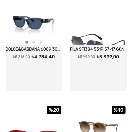
DOLCE&GABBANA 6009 300980 50-15 Güneş Gözlüğü
FILA SFI384 531P 57-17 Güneş Gözlüğü
₺4.784,40
₺5.399,00
₺5.316,00
₺5.999,00
%20
%10