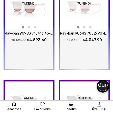
TÜKENDI
TÜKENDI
Ray-ban 9098S 715413 45-18 Güneş Gözlüğü
Ray-ban 9064S 7052/VO 44-19 Güneş Gözlüğü
₺4.593,60
₺4.347,90
₺5.104,00
₺4.831,00
TÜKENDI
TÜKENDI
Anasayfa
Favorilerim
Sepetim
Üye Girişi