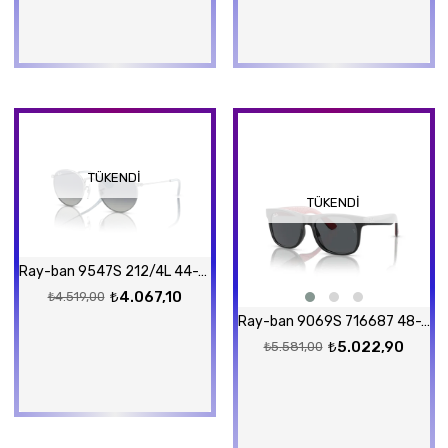
TÜKENDI
TÜKENDI
Ray-ban 9547S 212/4L 44-19 Güneş Gözlüğü
₺4.067,10
₺4.519,00
Ray-ban 9069S 716687 48-16 Güneş Gözlüğü
₺5.022,90
₺5.581,00