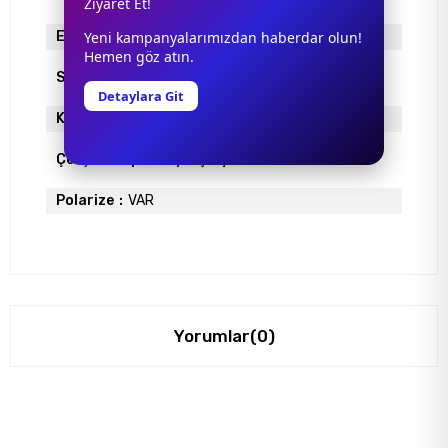
Ziyaret Et!
Yeni kampanyalarımızdan haberdar olun!
Ekartman
57
Hemen göz atın.
Sap Uzunlugu
145
Detaylara Git
Köprü Genişliği
19
Çerçeve Tipi
Köşeli Çerçeve
Polarize
VAR
Yorumlar
(0)