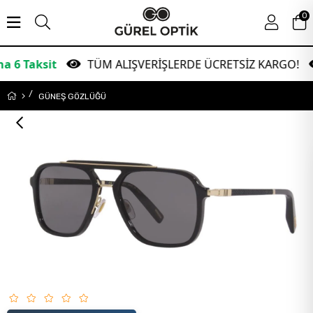
0
TÜM ALIŞVERİŞLERDE ÜCRETSİZ KARGO!
Gar
GÜNEŞ GÖZLÜĞÜ