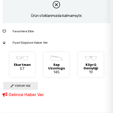
Ürün stoklarımızda kalmamıştır.
Favorilere Ekle
Fiyat Düşünce Haber Ver
Ekartman
Sap
Köprü
57
Uzunlugu
Genişliği
145
19
YORUM YAZ
Gelince Haber Ver