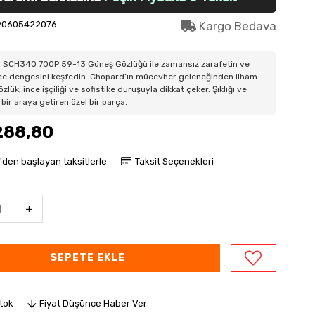
90605422076
Kargo Bedava
SCH340 700P 59-13 Güneş Gözlüğü ile zamansız zarafetin ve
nce dengesini keşfedin. Chopard’ın mücevher geleneğinden ilham
zlük, ince işçiliği ve sofistike duruşuyla dikkat çeker. Şıklığı ve
 bir araya getiren özel bir parça.
288,80
'den başlayan taksitlerle
Taksit Seçenekleri
Stok
Fiyat Düşünce Haber Ver