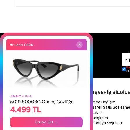
FLASH ÜRÜN
✕
Üy
ed
HAKKIMIZDA
ALIŞVERİŞ BİLGİLE
JIMMY CHOO
5019 50008G Güneş Gözlüğü
Hakkımızda
İade ve Değişim
4.499 TL
Gizlilik Politikası
Mesafeli Satış Sözleşme
İletişim
Hesabım
Mağazalarımız
Siparişlerim
Ürüne Git →
Kampanya Koşulları
Takipte Kal