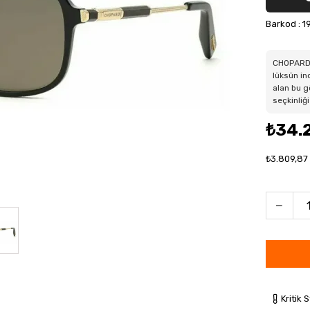
Barkod
:
1
CHOPARD 
lüksün i
alan bu gö
seçkinliği
₺34.
₺3.809,87
Kritik 