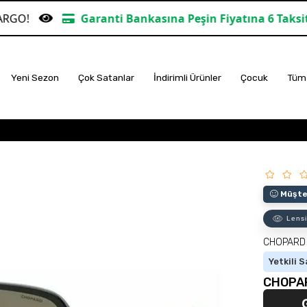
Garanti Bankasına Peşin Fiyatına 6 Taksit
TÜM AL
Yeni Sezon
Çok Satanlar
İndirimli Ürünler
Çocuk
Tüm 
Müşter
Lensi
CHOPARD
Yetkili S
CHOPAR