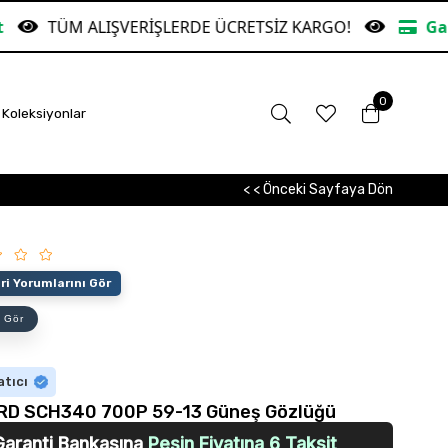
IŞVERİŞLERDE ÜCRETSİZ KARGO!
Garanti Bankası
0
Koleksiyonlar
< < Önceki Sayfaya Dön
i Yorumlarını Gör
 Gör
atıcı
D SCH340 700P 59-13 Güneş Gözlüğü
Garanti Bankasına
Peşin Fiyatına 6 Taksit