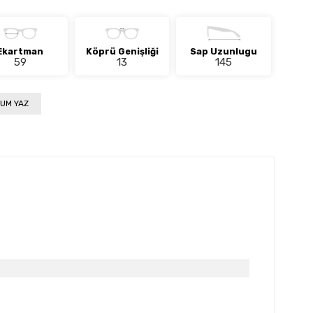
Ekartman
Köprü Genişliği
Sap Uzunlugu
59
13
145
UM YAZ