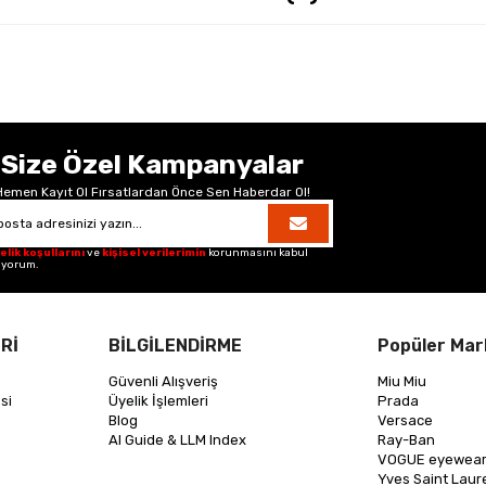
Size Özel Kampanyalar
Hemen Kayıt Ol Fırsatlardan Önce Sen Haberdar Ol!
elik koşullarını
ve
kişisel verilerimin
korunmasını kabul
iyorum.
Rİ
BİLGİLENDİRME
Popüler Mar
Güvenli Alışveriş
Miu Miu
si
Üyelik İşlemleri
Prada
Blog
Versace
AI Guide & LLM Index
Ray-Ban
VOGUE eyewea
Yves Saint Laur