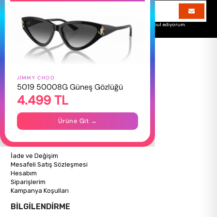
Üyelik koşullarını
ve
kişisel verilerimin
korunmasını kabul ediyorum.
JIMMY CHOO
HAKKIMIZDA
5019 50008G Güneş Gözlüğü
4.499 TL
Hakkımızda
Gizlilik Politikası
İletişim
Ürüne Git →
Mağazalarımız
ALIŞVERİŞ BİLGİLERİ
İade ve Değişim
Mesafeli Satış Sözleşmesi
Hesabım
Siparişlerim
Kampanya Koşulları
BİLGİLENDİRME