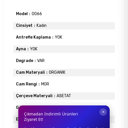
Model
0066
Cinsiyet
Kadın
Antrefle Kaplama
YOK
Ayna
YOK
Degrade
VAR
Cam Materyali
ORGANİK
Cam Rengi
MOR
Çerçeve Materyali
ASETAT
Gövde Rengi
KAHVE
×
Çıkmadan İndirimli Ürünleri
Ziyaret Et!
Ekartman
58