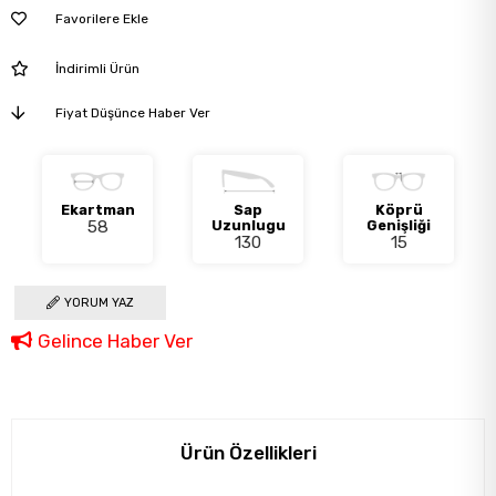
Favorilere Ekle
İndirimli Ürün
Fiyat Düşünce Haber Ver
Ekartman
Sap
Köprü
58
Uzunlugu
Genişliği
130
15
YORUM YAZ
Gelince Haber Ver
Ürün Özellikleri