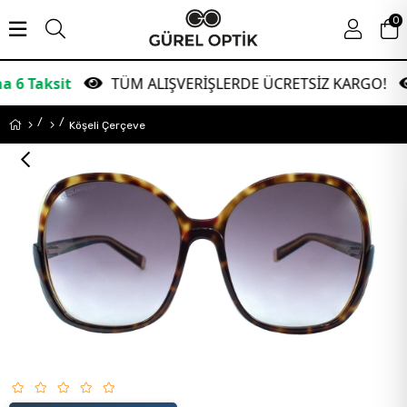
0
t
TÜM ALIŞVERİŞLERDE ÜCRETSİZ KARGO!
Gar
Köşeli Çerçeve