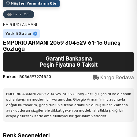
Müşteri Yorumlarını Gör
Lensi Gör
EMPORIO ARMANI
Yetkili Satıcı
EMPORIO ARMANI 2059 30452V 61-15 Güneş
Gözlüğü
Garanti Bankasına
Peşin Fiyatına 6 Taksit
Barkod
:
8056597974820
Kargo Bedava
EMPORIO ARMANI 2059 30452V 61-15 Güneş Gözlüğü, şehirli ve dinamik
stil anlayışının modern bir yorumudur. Giorgio Armani’nin vizyonuyla
doğan bu tasarım, genç ruhlu ve trend odaklı bir duruş sunar. Zamana
ayak uyduran çizgileriyle dikkat çeken bu model, rahatlıkla şıklığı bir
araya getirerek sade ama etkileyici bir görünüm vadeder.
Renk Seçenekleri