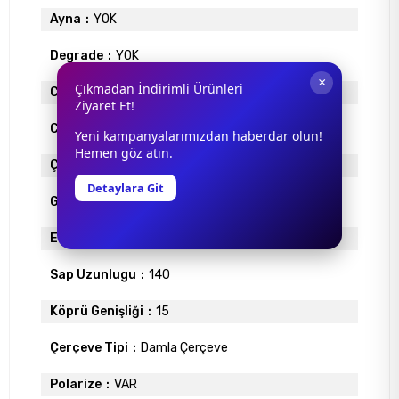
Ayna
YOK
Degrade
YOK
×
Çıkmadan İndirimli Ürünleri
Cam Materyali
POLİKARBON
Ziyaret Et!
Cam Rengi
KOYU MAVİ
Yeni kampanyalarımızdan haberdar olun!
Hemen göz atın.
Çerçeve Materyali
METAL
Detaylara Git
Gövde Rengi
GÜMÜŞ
Ekartman
61
Sap Uzunlugu
140
Köprü Genişliği
15
Çerçeve Tipi
Damla Çerçeve
Polarize
VAR