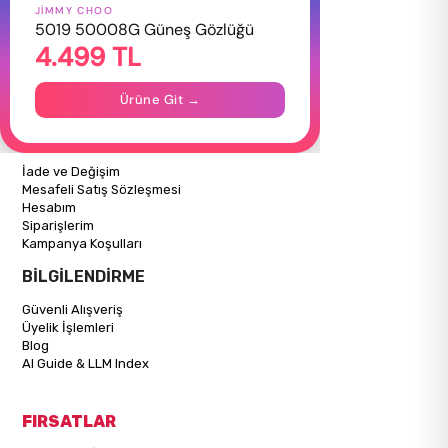
JIMMY CHOO
HAKKIMIZDA
5019 50008G Güneş Gözlüğü
4.499 TL
Hakkımızda
Gizlilik Politikası
İletişim
Ürüne Git →
Mağazalarımız
ALIŞVERİŞ BİLGİLERİ
İade ve Değişim
Mesafeli Satış Sözleşmesi
Hesabım
Siparişlerim
Kampanya Koşulları
BİLGİLENDİRME
Güvenli Alışveriş
Üyelik İşlemleri
Blog
AI Guide & LLM Index
FIRSATLAR