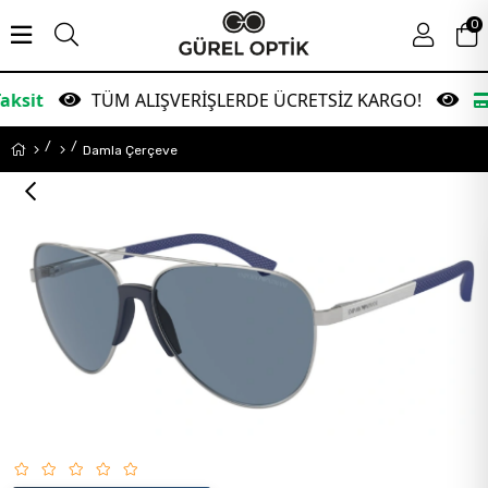
0
TÜM ALIŞVERİŞLERDE ÜCRETSİZ KARGO!
Garant
Damla Çerçeve