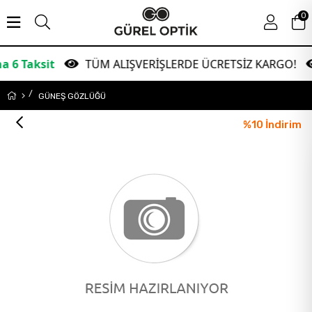
0
it
TÜM ALIŞVERİŞLERDE ÜCRETSİZ KARGO!
Ga
GÜNEŞ GÖZLÜĞÜ
%
10
İndirim