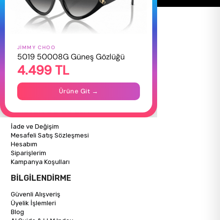
JIMMY CHOO
HAKKIMIZDA
5019 50008G Güneş Gözlüğü
4.499 TL
Hakkımızda
Gizlilik Politikası
İletişim
Ürüne Git →
Mağazalarımız
ALIŞVERİŞ BİLGİLERİ
İade ve Değişim
Mesafeli Satış Sözleşmesi
Hesabım
Siparişlerim
Kampanya Koşulları
BİLGİLENDİRME
Güvenli Alışveriş
Üyelik İşlemleri
Blog