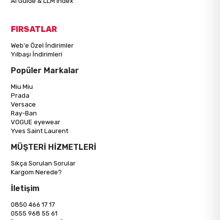
AI Guide & LLM Index
FIRSATLAR
Web'e Özel İndirimler
Yılbaşı İndirimleri
Popüler Markalar
Miu Miu
Prada
Versace
Ray-Ban
VOGUE eyewear
Yves Saint Laurent
MÜŞTERİ HİZMETLERİ
Sıkça Sorulan Sorular
Kargom Nerede?
İletişim
0850 466 17 17
0555 968 55 61