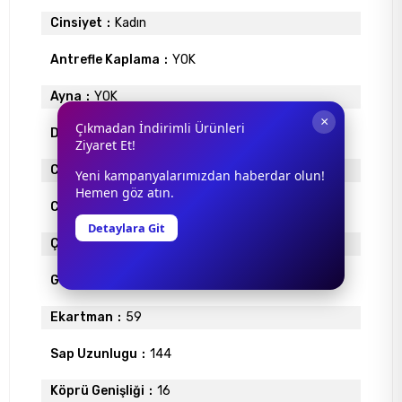
Cinsiyet
Kadın
Antrefle Kaplama
YOK
Ayna
YOK
×
Çıkmadan İndirimli Ürünleri
Degrade
YOK
Ziyaret Et!
Cam Materyali
ORGANİK
Yeni kampanyalarımızdan haberdar olun!
Hemen göz atın.
Cam Rengi
SİYAH
Detaylara Git
Çerçeve Materyali
METAL
Gövde Rengi
SİYAH
Ekartman
59
Sap Uzunlugu
144
Köprü Genişliği
16