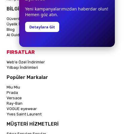
Yeni kampanyalarımızdan haberdar olun!
BİLGİLENDİRME
Hemen göz atın.
Güvenli Alışveriş
Üyelik İşlemleri
Detaylara Git
Blog
AI Guide & LLM Index
FIRSATLAR
Web'e Özel İndirimler
Yılbaşı İndirimleri
Popüler Markalar
Miu Miu
Prada
Versace
Ray-Ban
VOGUE eyewear
Yves Saint Laurent
MÜŞTERİ HİZMETLERİ
Sıkça Sorulan Sorular