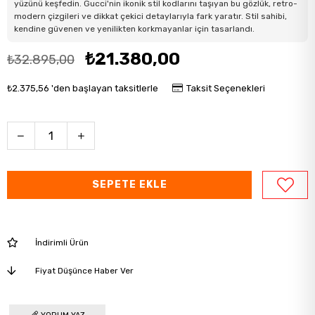
yüzünü keşfedin. Gucci'nin ikonik stil kodlarını taşıyan bu gözlük, retro-
modern çizgileri ve dikkat çekici detaylarıyla fark yaratır. Stil sahibi,
kendine güvenen ve yenilikten korkmayanlar için tasarlandı.
₺21.380,00
₺32.895,00
₺2.375,56
'den başlayan taksitlerle
Taksit Seçenekleri
İndirimli Ürün
Fiyat Düşünce Haber Ver