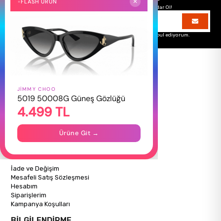
FLASH ÜRÜN
✕
Hemen Kayıt Ol Fırsatlardan Önce Sen Haberdar Ol!
Üyelik koşullarını
ve
kişisel verilerimin
korunmasını kabul ediyorum.
JIMMY CHOO
HAKKIMIZDA
5019 50008G Güneş Gözlüğü
4.499 TL
Hakkımızda
Gizlilik Politikası
İletişim
Ürüne Git →
Mağazalarımız
ALIŞVERİŞ BİLGİLERİ
İade ve Değişim
Mesafeli Satış Sözleşmesi
Hesabım
Siparişlerim
Kampanya Koşulları
BİLGİLENDİRME