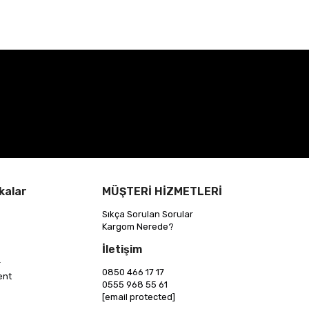
kalar
MÜŞTERİ HİZMETLERİ
Sıkça Sorulan Sorular
Kargom Nerede?
İletişim
r
0850 466 17 17
ent
0555 968 55 61
[email protected]