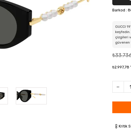
Barkod
:
8
GUCCI 19
keşfedin.
çizgileri 
güvenen v
₺33.73
₺2.997,78
Kritik 