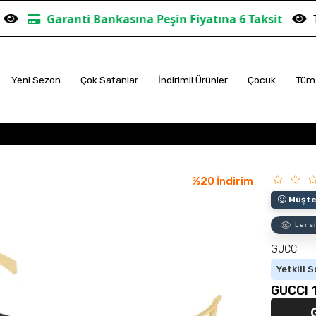
ti Bankasına Peşin Fiyatına 6 Taksit
TÜM ALIŞVERİ
Yeni Sezon
Çok Satanlar
İndirimli Ürünler
Çocuk
Tüm 
%
20
İndirim
Müşter
Lensi
GUCCI
Yetkili S
GUCCI 