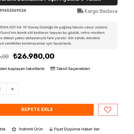
89652569024
Kargo Bedava
70SA 001 54-19 Güneş Gözlüğü ile çağdaş lüksün cesur yüzünü
 Gucci'nin ikonik stil kodlarını taşıyan bu gözlük, retro-modern
ve dikkat çekici detaylarıyla fark yaratır. Stil sahibi, kendine
e yenilikten korkmayanlar için tasarlandı.
₺26.980,00
6,00
'den başlayan taksitlerle
Taksit Seçenekleri
Stok
İndirimli Ürün
Fiyat Düşünce Haber Ver