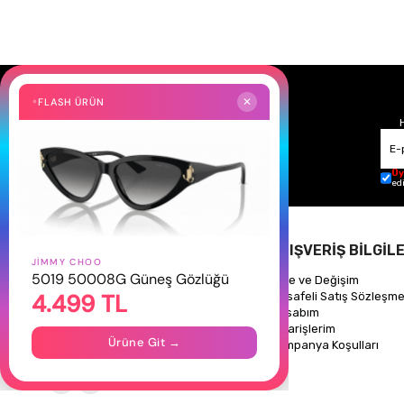
FLASH ÜRÜN
✕
Üy
ed
HAKKIMIZDA
ALIŞVERİŞ BİLGİLE
JIMMY CHOO
5019 50008G Güneş Gözlüğü
Hakkımızda
İade ve Değişim
4.499 TL
Gizlilik Politikası
Mesafeli Satış Sözleşme
İletişim
Hesabım
Mağazalarımız
Siparişlerim
Ürüne Git →
Kampanya Koşulları
Takipte Kal