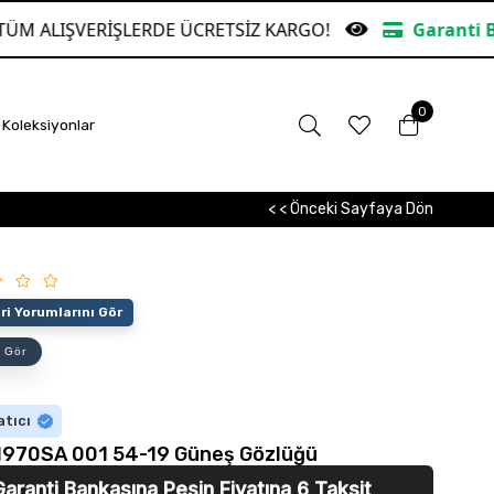
ŞLERDE ÜCRETSİZ KARGO!
Garanti Bankasına Peşi
0
Koleksiyonlar
< < Önceki Sayfaya Dön
i Yorumlarını Gör
 Gör
atıcı
1970SA 001 54-19 Güneş Gözlüğü
Garanti Bankasına
Peşin Fiyatına 6 Taksit