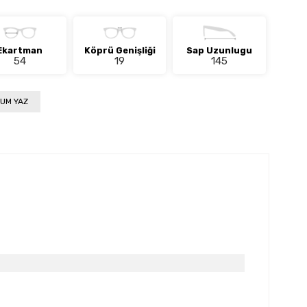
Ekartman
Köprü Genişliği
Sap Uzunlugu
54
19
145
UM YAZ