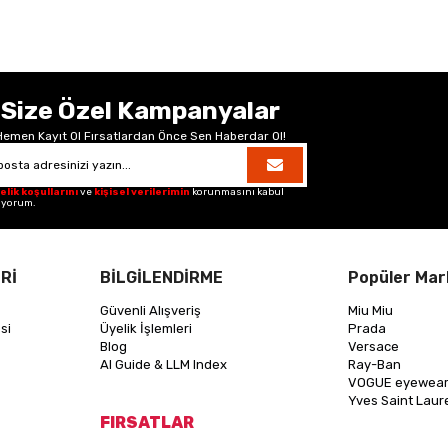
Size Özel Kampanyalar
Hemen Kayıt Ol Fırsatlardan Önce Sen Haberdar Ol!
elik koşullarını
ve
kişisel verilerimin
korunmasını kabul
iyorum.
Rİ
BİLGİLENDİRME
Popüler Mar
Güvenli Alışveriş
Miu Miu
si
Üyelik İşlemleri
Prada
Blog
Versace
AI Guide & LLM Index
Ray-Ban
VOGUE eyewea
Yves Saint Laur
FIRSATLAR