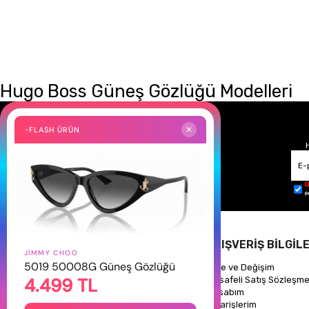
Hugo Boss Güneş Gözlüğü Modelleri
FLASH ÜRÜN
✕
Ü
e
HAKKIMIZDA
ALIŞVERİŞ BİLGİLE
JIMMY CHOO
5019 50008G Güneş Gözlüğü
Hakkımızda
İade ve Değişim
4.499 TL
Gizlilik Politikası
Mesafeli Satış Sözleşme
İletişim
Hesabım
Mağazalarımız
Siparişlerim