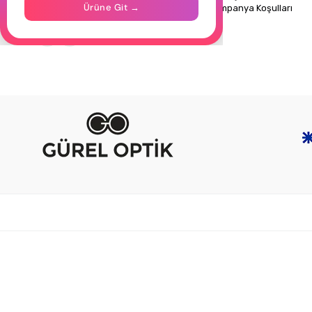
Ürüne Git →
Kampanya Koşulları
Takipte Kal