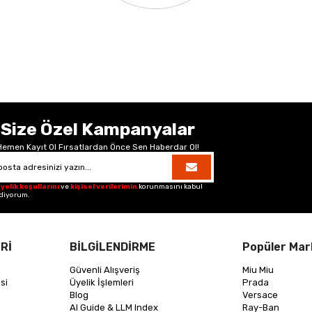
Size Özel Kampanyalar
Hemen Kayıt Ol Fırsatlardan Önce Sen Haberdar Ol!
yelik koşullarını
ve
kişisel verilerimin
korunmasını kabul
diyorum.
Rİ
BİLGİLENDİRME
Popüler Mar
Güvenli Alışveriş
Miu Miu
si
Üyelik İşlemleri
Prada
Blog
Versace
AI Guide & LLM Index
Ray-Ban