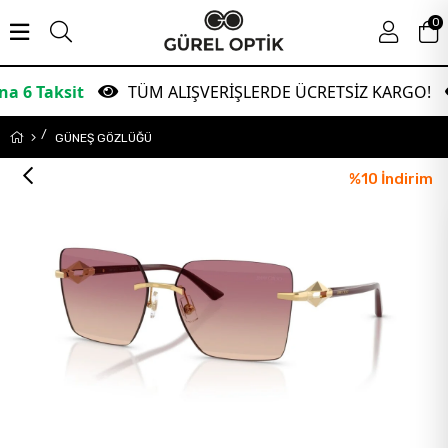
0
it
TÜM ALIŞVERİŞLERDE ÜCRETSİZ KARGO!
G
GÜNEŞ GÖZLÜĞÜ
%
10
İndirim