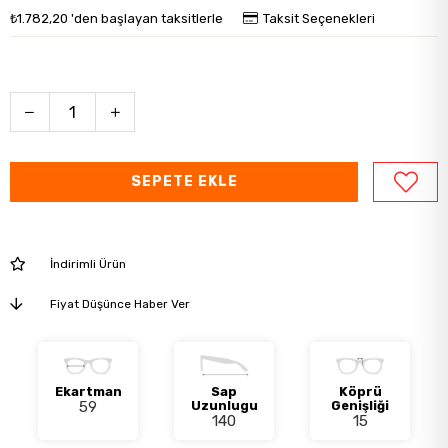
₺1.782,20
'den başlayan taksitlerle
Taksit Seçenekleri
İndirimli Ürün
Fiyat Düşünce Haber Ver
Ekartman
Sap
Köprü
59
Uzunlugu
Genişliği
140
15