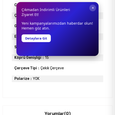
Cam Rengi
KAHVE
×
Çıkmadan İndirimli Ürünleri
Ziyaret Et!
Çerçeve Materyali
METAL
Yeni kampanyalarımızdan haberdar olun!
Gövde Rengi
ALTIN
Hemen göz atın.
Ekartman
59
Detaylara Git
Sap Uzunlugu
140
Köprü Genişliği
15
Çerçeve Tipi
Çekik Çerçeve
Polarize
YOK
Yorumlar
(0)