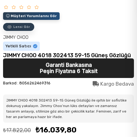
Müşteri Yorumlarını Gör
Lensi Gör
JIMMY CHOO
Yetkili Satıcı
JIMMY CHOO 4018 302413 59-15 Güneş Gözlüğü
Garanti Bankasına
Peşin Fiyatına 6 Taksit
Barkod
:
8056262469316
Kargo Bedava
JIMMY CHOO 4018 302413 59-15 Güneş Gözlüğü ile ışıltılı bir sofistike
dokunuş yakalayın. Jimmy Choo’nun lüks detayları ve zamansız
tasarım anlayışı, stilinize göz alıcı bir çekicilik katar. Feminen, zarif ve
her an parlamaya hazır bir ifade.
₺16.039,80
₺17.822,00