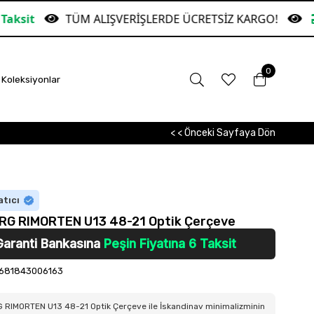
TÜM ALIŞVERİŞLERDE ÜCRETSİZ KARGO!
Garanti
0
Koleksiyonlar
< < Önceki Sayfaya Dön
atıcı
RG RIMORTEN U13 48-21 Optik Çerçeve
Garanti Bankasına
Peşin Fiyatına 6 Taksit
681843006163
 RIMORTEN U13 48-21 Optik Çerçeve ile İskandinav minimalizminin