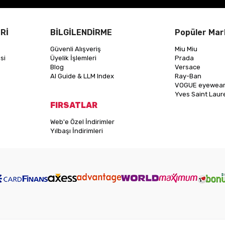
Rİ
BİLGİLENDİRME
Popüler Mar
Güvenli Alışveriş
Miu Miu
si
Üyelik İşlemleri
Prada
Blog
Versace
AI Guide & LLM Index
Ray-Ban
VOGUE eyewea
Yves Saint Laur
FIRSATLAR
Web'e Özel İndirimler
Yılbaşı İndirimleri