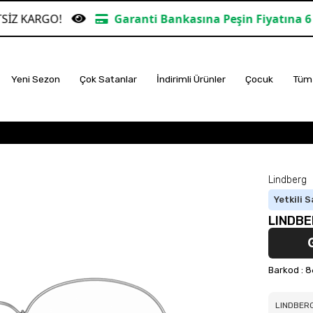
O!
Garanti Bankasına Peşin Fiyatına 6 Taksit
Yeni Sezon
Çok Satanlar
İndirimli Ürünler
Çocuk
Tüm 
Lindberg
Yetkili S
LINDBE
Barkod
:
8
LINDBERG