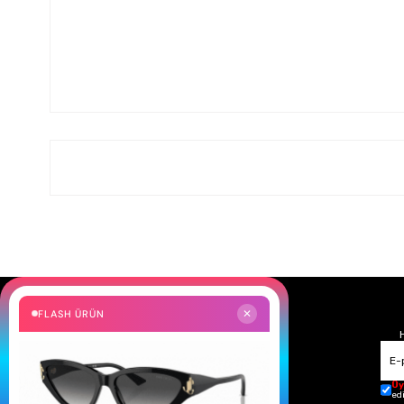
FLASH ÜRÜN
✕
Üy
ed