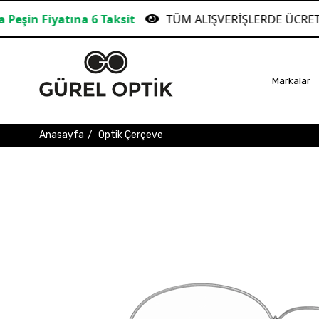
atına 6 Taksit
TÜM ALIŞVERİŞLERDE ÜCRETSİZ KARG
Markalar
Anasayfa
Optik Çerçeve