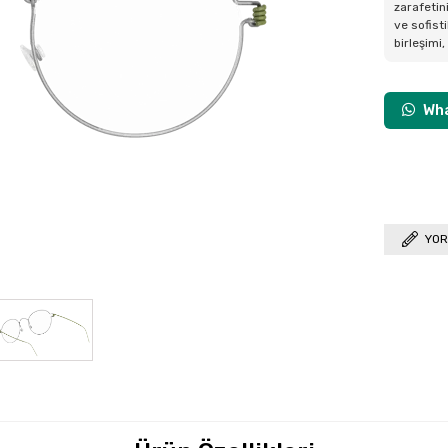
zarafetini
ve sofist
birleşimi
Wha
YOR