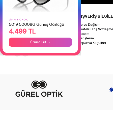
HAKKIMIZDA
ALIŞVERİŞ BİLGİLE
JIMMY CHOO
5019 50008G Güneş Gözlüğü
Hakkımızda
İade ve Değişim
4.499 TL
Gizlilik Politikası
Mesafeli Satış Sözleşme
İletişim
Hesabım
Mağazalarımız
Siparişlerim
Ürüne Git →
Kampanya Koşulları
Takipte Kal