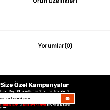
Ürün Özellikleri
Yorumlar
(0)
Size Özel Kampanyalar
Hemen Kayıt Ol Fırsatlardan Önce Sen Haberdar Ol!
elik koşullarını
ve
kişisel verilerimin
korunmasını kabul
iyorum.