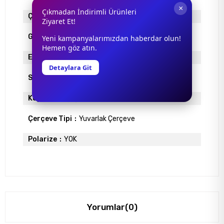
×
Çıkmadan İndirimli Ürünleri
Çerçeve Materyali
ASETAT
Ziyaret Et!
Gövde Rengi
SİYAH
Yeni kampanyalarımızdan haberdar olun!
Hemen göz atın.
Ekartman
56
Detaylara Git
Sap Uzunlugu
140
Köprü Genişliği
17
Çerçeve Tipi
Yuvarlak Çerçeve
Polarize
YOK
Yorumlar
(0)