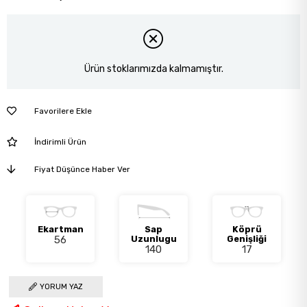
Ürün stoklarımızda kalmamıştır.
Favorilere Ekle
İndirimli Ürün
Fiyat Düşünce Haber Ver
Ekartman
Sap
Köprü
56
Uzunlugu
Genişliği
140
17
YORUM YAZ