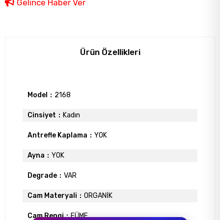
Gelince Haber Ver
Ürün Özellikleri
Model
2168
Cinsiyet
Kadın
Antrefle Kaplama
YOK
Ayna
YOK
Degrade
VAR
Cam Materyali
ORGANİK
Cam Rengi
FÜME