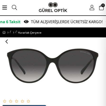
0
it
TÜM ALIŞVERİŞLERDE ÜCRETSİZ KARGO!
G
Yuvarlak Çerçeve