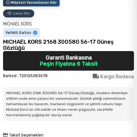
Müşteri Yorumlarını Gör
Lensi Gör
MICHAEL KORS
Yetkili Satıcı
MICHAEL KORS 2168 30058G 56-17 Güneş
Gözlüğü
Garanti Bankasına
Peşin Fiyatına 6 Taksit
Barkod
:
725125383578
Kargo Bedava
MICHAEL KORS 2168 30058G 56-17 Güneş Gözlüğü, modern Amerikan
stilinin sade ama çarpıcı bir yansımasıdır. Günlük şıklığı zahmetsizce
tamamlayan bu tasarım, markanın özgüvenli ve şehirli ruhunu taşır.
Michael Kors’un stil sahibi ve ilham veren çizgisiyle, zarafetle
harmanlanmış çağdaş bir duruş sunar.
Taksit Seçenekleri