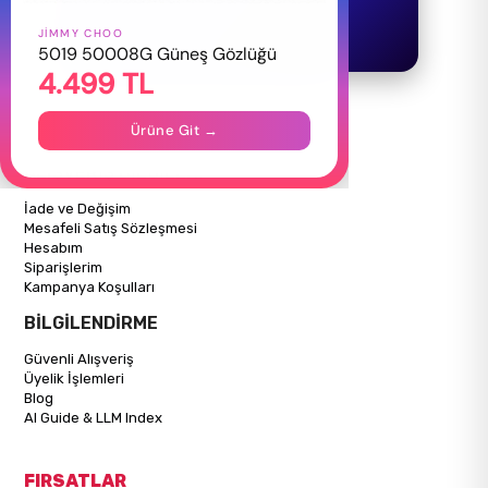
JIMMY CHOO
HAKKIMIZDA
5019 50008G Güneş Gözlüğü
4.499 TL
Hakkımızda
Gizlilik Politikası
İletişim
Ürüne Git →
Mağazalarımız
ALIŞVERİŞ BİLGİLERİ
İade ve Değişim
Mesafeli Satış Sözleşmesi
Hesabım
Siparişlerim
Kampanya Koşulları
BİLGİLENDİRME
Güvenli Alışveriş
Üyelik İşlemleri
Blog
AI Guide & LLM Index
FIRSATLAR