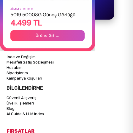
JIMMY CHOO
HAKKIMIZDA
5019 50008G Güneş Gözlüğü
4.499 TL
Hakkımızda
Gizlilik Politikası
İletişim
Ürüne Git →
Mağazalarımız
ALIŞVERİŞ BİLGİLERİ
İade ve Değişim
Mesafeli Satış Sözleşmesi
Hesabım
Siparişlerim
Kampanya Koşulları
BİLGİLENDİRME
Güvenli Alışveriş
Üyelik İşlemleri
Blog
AI Guide & LLM Index
FIRSATLAR