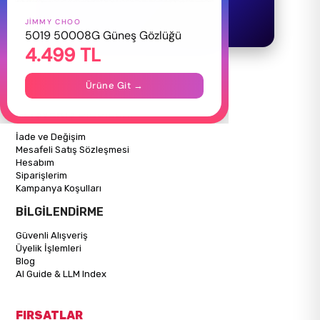
JIMMY CHOO
HAKKIMIZDA
5019 50008G Güneş Gözlüğü
4.499 TL
Hakkımızda
Gizlilik Politikası
İletişim
Ürüne Git →
Mağazalarımız
ALIŞVERİŞ BİLGİLERİ
İade ve Değişim
Mesafeli Satış Sözleşmesi
Hesabım
Siparişlerim
Kampanya Koşulları
BİLGİLENDİRME
Güvenli Alışveriş
Üyelik İşlemleri
Blog
AI Guide & LLM Index
FIRSATLAR