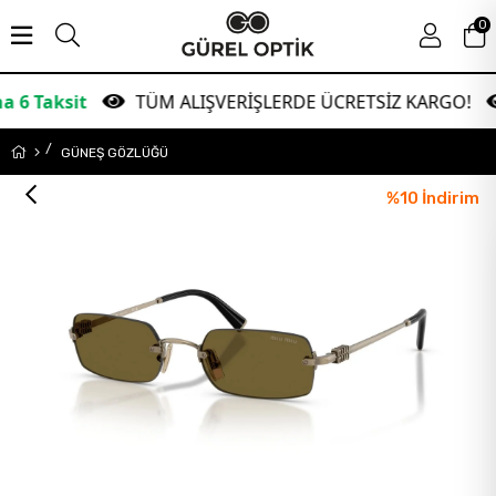
0
it
TÜM ALIŞVERİŞLERDE ÜCRETSİZ KARGO!
Ga
GÜNEŞ GÖZLÜĞÜ
%
10
İndirim