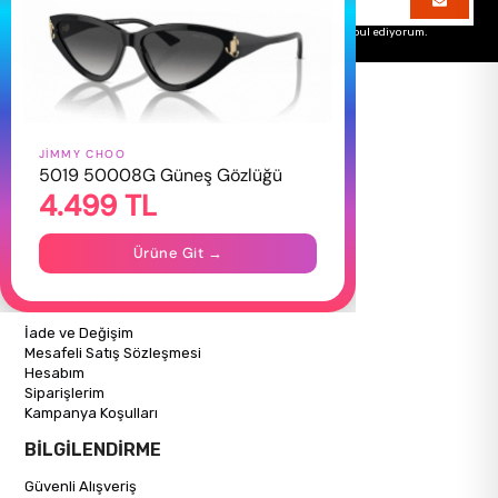
Üyelik koşullarını
ve
kişisel verilerimin
korunmasını kabul ediyorum.
JIMMY CHOO
HAKKIMIZDA
5019 50008G Güneş Gözlüğü
4.499 TL
Hakkımızda
Gizlilik Politikası
İletişim
Ürüne Git →
Mağazalarımız
ALIŞVERİŞ BİLGİLERİ
İade ve Değişim
Mesafeli Satış Sözleşmesi
Hesabım
Siparişlerim
Kampanya Koşulları
BİLGİLENDİRME
Güvenli Alışveriş