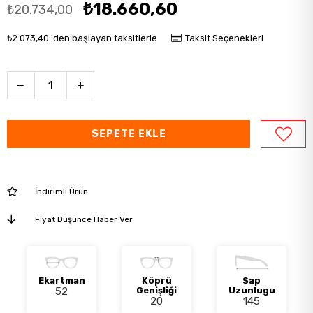
₺18.660,60
₺20.734,00
₺2.073,40
'den başlayan taksitlerle
Taksit Seçenekleri
İndirimli Ürün
Fiyat Düşünce Haber Ver
Ekartman
Köprü
Sap
52
Genişliği
Uzunlugu
20
145