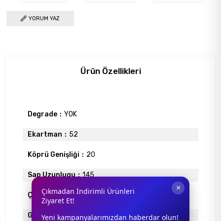
YORUM YAZ
Ürün Özellikleri
Degrade
YOK
Ekartman
52
Köprü Genişliği
20
Sap Uzunlugu
145
×
Çıkmadan İndirimli Ürünleri
Çerçeve Tipi
Faset (Çerçevesiz)
Ziyaret Et!
Gövde Rengi
BAKIR
Yeni kampanyalarımızdan haberdar olun!