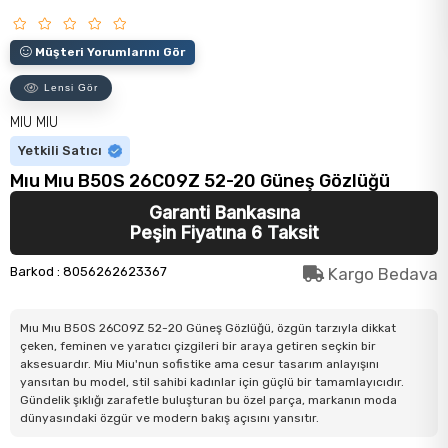
Müşteri Yorumlarını Gör
Lensi Gör
MIU MIU
Yetkili Satıcı
Mıu Mıu B50S 26C09Z 52-20 Güneş Gözlüğü
Garanti Bankasına
Peşin Fiyatına 6 Taksit
Barkod
:
8056262623367
Kargo Bedava
Mıu Mıu B50S 26C09Z 52-20 Güneş Gözlüğü, özgün tarzıyla dikkat
çeken, feminen ve yaratıcı çizgileri bir araya getiren seçkin bir
aksesuardır. Miu Miu'nun sofistike ama cesur tasarım anlayışını
yansıtan bu model, stil sahibi kadınlar için güçlü bir tamamlayıcıdır.
Gündelik şıklığı zarafetle buluşturan bu özel parça, markanın moda
dünyasındaki özgür ve modern bakış açısını yansıtır.