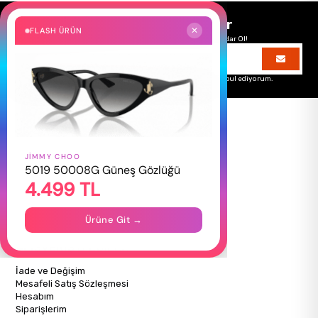
Size Özel Kampanyalar
FLASH ÜRÜN
✕
Hemen Kayıt Ol Fırsatlardan Önce Sen Haberdar Ol!
Üyelik koşullarını
ve
kişisel verilerimin
korunmasını kabul ediyorum.
JIMMY CHOO
HAKKIMIZDA
5019 50008G Güneş Gözlüğü
4.499 TL
Hakkımızda
Gizlilik Politikası
İletişim
Ürüne Git →
Mağazalarımız
ALIŞVERİŞ BİLGİLERİ
İade ve Değişim
Mesafeli Satış Sözleşmesi
Hesabım
Siparişlerim