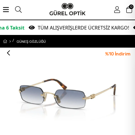
0
it
TÜM ALIŞVERİŞLERDE ÜCRETSİZ KARGO!
Ga
GÜNEŞ GÖZLÜĞÜ
%
10
İndirim