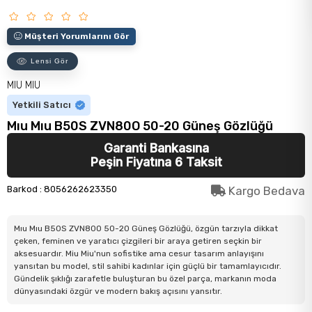
Müşteri Yorumlarını Gör
Lensi Gör
MIU MIU
Yetkili Satıcı
Mıu Mıu B50S ZVN80O 50-20 Güneş Gözlüğü
Garanti Bankasına
Peşin Fiyatına 6 Taksit
Barkod
:
8056262623350
Kargo Bedava
Mıu Mıu B50S ZVN80O 50-20 Güneş Gözlüğü, özgün tarzıyla dikkat
çeken, feminen ve yaratıcı çizgileri bir araya getiren seçkin bir
aksesuardır. Miu Miu'nun sofistike ama cesur tasarım anlayışını
yansıtan bu model, stil sahibi kadınlar için güçlü bir tamamlayıcıdır.
Gündelik şıklığı zarafetle buluşturan bu özel parça, markanın moda
dünyasındaki özgür ve modern bakış açısını yansıtır.