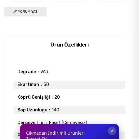
YORUM YAZ
Ürün Özellikleri
Degrade
VAR
Ekartman
50
Köprü Genişliği
20
Sap Uzunlugu
140
Çerçeve Tipi
Faset (Çerçevesiz)
×
Çıkmadan İndirimli Ürünleri
Polarize
YOK
Ziyaret Et!