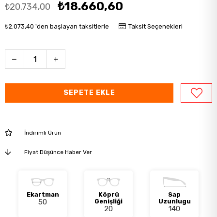
₺18.660,60
₺20.734,00
₺2.073,40
'den başlayan taksitlerle
Taksit Seçenekleri
İndirimli Ürün
Fiyat Düşünce Haber Ver
Ekartman
Köprü
Sap
50
Genişliği
Uzunlugu
20
140