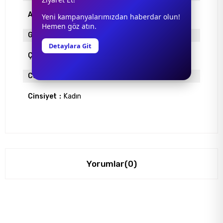
Ayna
YOK
Yeni kampanyalarımızdan haberdar olun!
Hemen göz atın.
Gövde Rengi
ALTIN
Detaylara Git
Çerçeve Materyali
ÇERÇEVESİZ
Cam Rengi
MAVİ DEGRADE
Cinsiyet
Kadın
Yorumlar
(0)