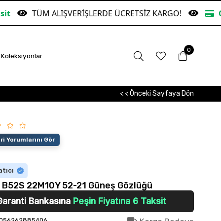
ÜM ALIŞVERİŞLERDE ÜCRETSİZ KARGO!
Garanti Ban
0
Koleksiyonlar
< < Önceki Sayfaya Dön
i Yorumlarını Gör
atıcı
u B52S 22M10Y 52-21 Güneş Gözlüğü
Garanti Bankasına
Peşin Fiyatına 6 Taksit
056262885406