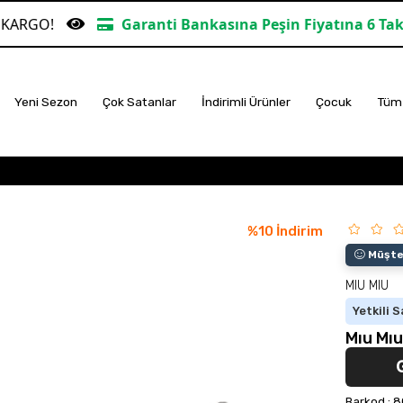
Garanti Bankasına Peşin Fiyatına 6 Taksit
T
Yeni Sezon
Çok Satanlar
İndirimli Ürünler
Çocuk
Tüm 
%
10
İndirim
Müşter
MIU MIU
Yetkili S
Mıu Mı
Barkod
:
8