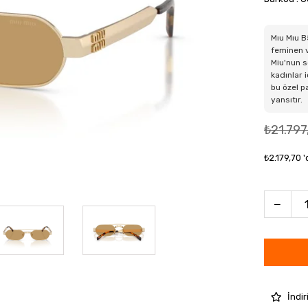
Mıu Mıu B
feminen v
Miu'nun s
kadınlar 
bu özel p
yansıtır.
₺21.797
₺2.179,70
'
İndir