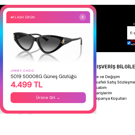
FLASH ÜRÜN
✕
Üy
ed
HAKKIMIZDA
ALIŞVERİŞ BİLGİLE
JIMMY CHOO
5019 50008G Güneş Gözlüğü
Hakkımızda
İade ve Değişim
4.499 TL
Gizlilik Politikası
Mesafeli Satış Sözleşme
İletişim
Hesabım
Mağazalarımız
Siparişlerim
Ürüne Git →
Kampanya Koşulları
Takipte Kal