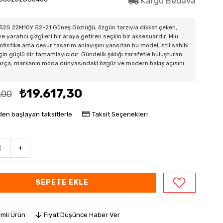
Kargo Bedava
52S 22M10Y 52-21 Güneş Gözlüğü, özgün tarzıyla dikkat çeken,
e yaratıcı çizgileri bir araya getiren seçkin bir aksesuardır. Miu
ofistike ama cesur tasarım anlayışını yansıtan bu model, stil sahibi
için güçlü bir tamamlayıcıdır. Gündelik şıklığı zarafetle buluşturan
arça, markanın moda dünyasındaki özgür ve modern bakış açısını
₺19.617,30
,00
den başlayan taksitlerle
Taksit Seçenekleri
imli Ürün
Fiyat Düşünce Haber Ver