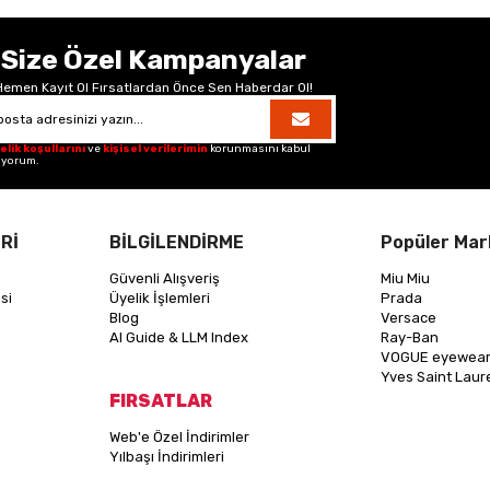
Size Özel Kampanyalar
Hemen Kayıt Ol Fırsatlardan Önce Sen Haberdar Ol!
elik koşullarını
ve
kişisel verilerimin
korunmasını kabul
iyorum.
Rİ
BİLGİLENDİRME
Popüler Mar
Güvenli Alışveriş
Miu Miu
si
Üyelik İşlemleri
Prada
Blog
Versace
AI Guide & LLM Index
Ray-Ban
VOGUE eyewea
Yves Saint Laur
FIRSATLAR
Web'e Özel İndirimler
Yılbaşı İndirimleri