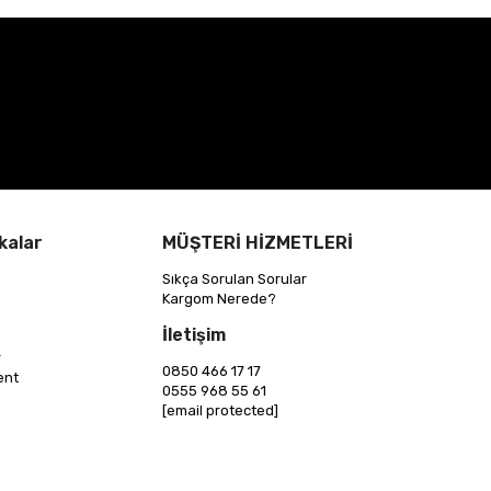
kalar
MÜŞTERİ HİZMETLERİ
Sıkça Sorulan Sorular
Kargom Nerede?
İletişim
r
0850 466 17 17
ent
0555 968 55 61
[email protected]