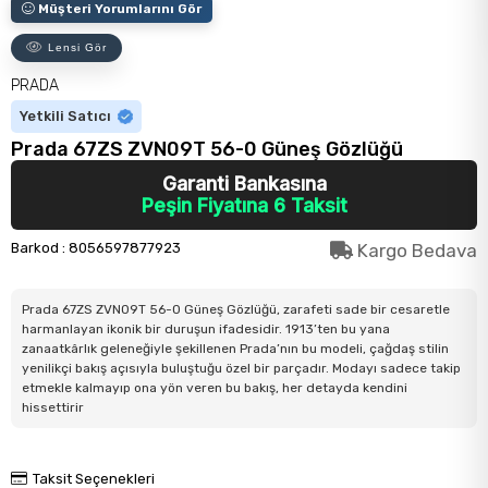
Müşteri Yorumlarını Gör
Lensi Gör
PRADA
Yetkili Satıcı
Prada 67ZS ZVN09T 56-0 Güneş Gözlüğü
Garanti Bankasına
Peşin Fiyatına 6 Taksit
Barkod
:
8056597877923
Kargo Bedava
Prada 67ZS ZVN09T 56-0 Güneş Gözlüğü, zarafeti sade bir cesaretle
harmanlayan ikonik bir duruşun ifadesidir. 1913’ten bu yana
zanaatkârlık geleneğiyle şekillenen Prada’nın bu modeli, çağdaş stilin
yenilikçi bakış açısıyla buluştuğu özel bir parçadır. Modayı sadece takip
etmekle kalmayıp ona yön veren bu bakış, her detayda kendini
hissettirir
Taksit Seçenekleri