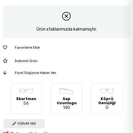
Ürün stoklarımızda kalmamıştır.
Favorilere Ekle
İndirimli Ürün
Fiyat Düşünce Haber Ver
Ekartman
Sap
Köprü
56
Uzunlugu
Genişliği
140
0
YORUM YAZ