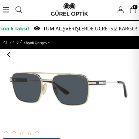
0
sit
TÜM ALIŞVERİŞLERDE ÜCRETSİZ KARGO!
G
Köşeli Çerçeve