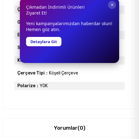
×
Çıkmadan İndirimli Ürünleri
Çerçeve Materyali
METAL
Ziyaret Et!
Gövde Rengi
KARMA
Yeni kampanyalarımızdan haberdar olun!
Hemen göz atın.
Ekartman
56
Detaylara Git
Sap Uzunlugu
140
Köprü Genişliği
0
Çerçeve Tipi
Köşeli Çerçeve
Polarize
YOK
Yorumlar
(0)