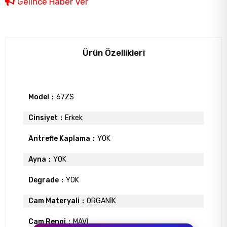
Gelince Haber Ver
Ürün Özellikleri
Model
67ZS
Cinsiyet
Erkek
Antrefle Kaplama
YOK
Ayna
YOK
Degrade
YOK
Cam Materyali
ORGANİK
Cam Rengi
MAVİ