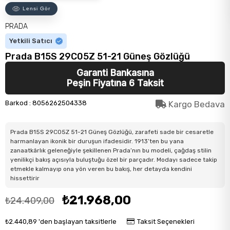
Lensi Gör
PRADA
Yetkili Satıcı
Prada B15S 29C05Z 51-21 Güneş Gözlüğü
Garanti Bankasına
Peşin Fiyatına 6 Taksit
Barkod
:
8056262504338
Kargo Bedava
Prada B15S 29C05Z 51-21 Güneş Gözlüğü, zarafeti sade bir cesaretle
harmanlayan ikonik bir duruşun ifadesidir. 1913’ten bu yana
zanaatkârlık geleneğiyle şekillenen Prada’nın bu modeli, çağdaş stilin
yenilikçi bakış açısıyla buluştuğu özel bir parçadır. Modayı sadece takip
etmekle kalmayıp ona yön veren bu bakış, her detayda kendini
hissettirir
₺21.968,00
₺24.409,00
₺2.440,89
'den başlayan taksitlerle
Taksit Seçenekleri