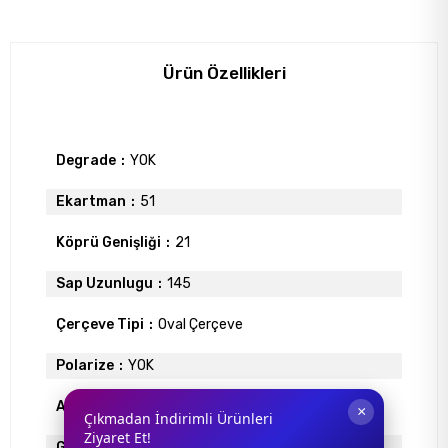
Ürün Özellikleri
Degrade
YOK
Ekartman
51
Köprü Genişliği
21
Sap Uzunlugu
145
Çerçeve Tipi
Oval Çerçeve
Polarize
YOK
Ayna
YOK
×
Çıkmadan İndirimli Ürünleri
Ziyaret Et!
Gövde Rengi
KAHVE