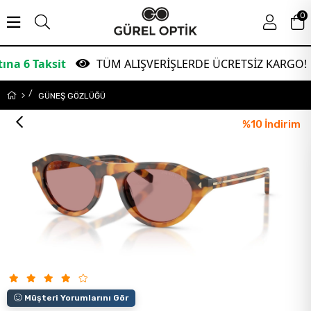
0
ksit
TÜM ALIŞVERİŞLERDE ÜCRETSİZ KARGO!
GÜNEŞ GÖZLÜĞÜ
%
10
İndirim
Müşteri Yorumlarını Gör