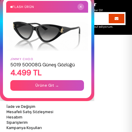
Size Özel Kampanyalar
FLASH ÜRÜN
✕
Hemen Kayıt Ol Fırsatlardan Önce Sen Haberdar Ol!
Üyelik koşullarını
ve
kişisel verilerimin
korunmasını kabul ediyorum.
JIMMY CHOO
HAKKIMIZDA
5019 50008G Güneş Gözlüğü
4.499 TL
Hakkımızda
Gizlilik Politikası
İletişim
Ürüne Git →
Mağazalarımız
ALIŞVERİŞ BİLGİLERİ
İade ve Değişim
Mesafeli Satış Sözleşmesi
Hesabım
Siparişlerim
Kampanya Koşulları