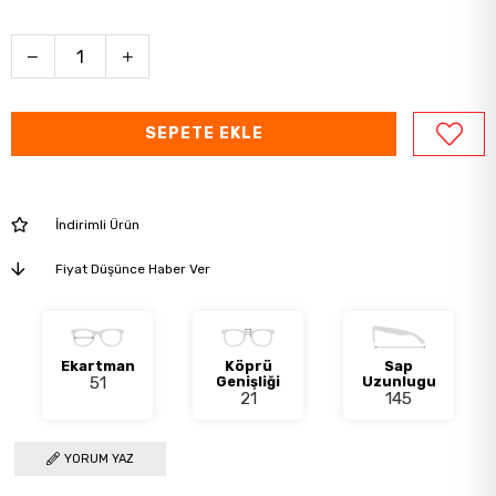
İndirimli Ürün
Fiyat Düşünce Haber Ver
Ekartman
Köprü
Sap
51
Genişliği
Uzunlugu
21
145
YORUM YAZ