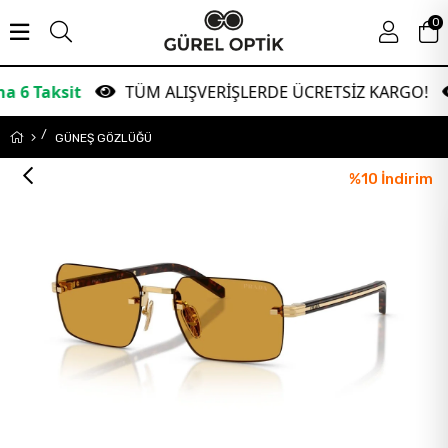
0
it
TÜM ALIŞVERİŞLERDE ÜCRETSİZ KARGO!
Ga
GÜNEŞ GÖZLÜĞÜ
%
10
İndirim