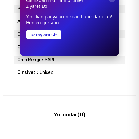
Çıkmadan İndirimli Ürünleri
Ziyaret Et!
Polarize
YOK
Yeni kampanyalarımızdan haberdar olun!
Ayna
YOK
Hemen göz atın.
Gövde Rengi
ALTIN
Detaylara Git
Çerçeve Materyali
ÇERÇEVESİZ
Cam Rengi
SARI
Cinsiyet
Unisex
Yorumlar
(0)