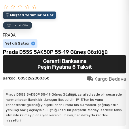
Müşteri Yorumlarını Gör
Lensi Gör
PRADA
Yetkili Satıcı
Prada D55S 5AK50P 55-19 Güneş Gözlüğü
Garanti Bankasına
Peşin Fiyatına 6 Taksit
Barkod
:
8056262880388
Kargo Bedava
Prada D55S 5AK50P 55-19 Güneş Gözlüğü, zarafeti sade bir cesaretle
harmanlayan ikonik bir duruşun ifadesidir. 1913’ten bu yana
zanaatkârlık geleneğiyle şekillenen Prada’nın bu modeli, çağdaş stilin
yenilikçi bakış açısıyla buluştuğu özel bir parçadır. Modayı sadece takip
etmekle kalmayıp ona yön veren bu bakış, her detayda kendini
hissettirir