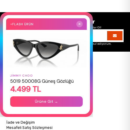
Size Özel Kampanyalar
FLASH ÜRÜN
✕
Hemen Kayıt Ol Fırsatlardan Önce Sen Haberdar Ol!
Üyelik koşullarını
ve
kişisel verilerimin
korunmasını kabul ediyorum.
JIMMY CHOO
HAKKIMIZDA
5019 50008G Güneş Gözlüğü
4.499 TL
Hakkımızda
Gizlilik Politikası
İletişim
Ürüne Git →
Mağazalarımız
ALIŞVERİŞ BİLGİLERİ
İade ve Değişim
Mesafeli Satış Sözleşmesi