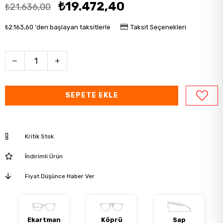
₺19.472,40
₺21.636,00
₺2.163,60
'den başlayan taksitlerle
Taksit Seçenekleri
Kritik Stok
İndirimli Ürün
Fiyat Düşünce Haber Ver
Ekartman
Köprü
Sap