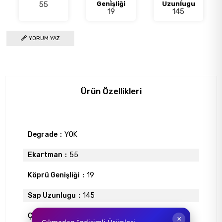
55
Genişliği
Uzunlugu
19
145
YORUM YAZ
Ürün Özellikleri
Degrade
YOK
Ekartman
55
Köprü Genişliği
19
Sap Uzunlugu
145
Çerçeve Tipi
Faset (Çerçevesiz)
×