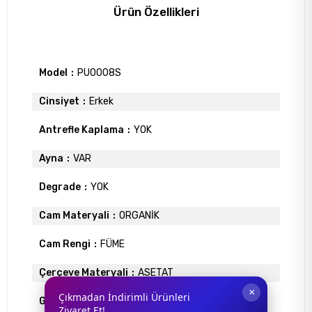
Ürün Özellikleri
Model
PU0008S
Cinsiyet
Erkek
Antrefle Kaplama
YOK
Ayna
VAR
Degrade
YOK
Cam Materyali
ORGANİK
Cam Rengi
FÜME
Çerçeve Materyali
ASETAT
×
Çıkmadan İndirimli Ürünleri
Gövde Rengi
SİYAH
Ziyaret Et!