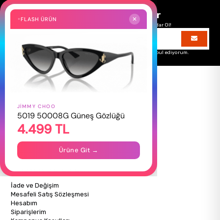
Size Özel Kampanyalar
FLASH ÜRÜN
✕
Hemen Kayıt Ol Fırsatlardan Önce Sen Haberdar Ol!
Üyelik koşullarını
ve
kişisel verilerimin
korunmasını kabul ediyorum.
JIMMY CHOO
HAKKIMIZDA
5019 50008G Güneş Gözlüğü
4.499 TL
Hakkımızda
Gizlilik Politikası
İletişim
Ürüne Git →
Mağazalarımız
ALIŞVERİŞ BİLGİLERİ
İade ve Değişim
Mesafeli Satış Sözleşmesi
Hesabım
Siparişlerim