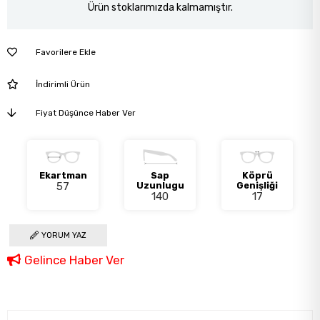
Ürün stoklarımızda kalmamıştır.
Favorilere Ekle
İndirimli Ürün
Fiyat Düşünce Haber Ver
Ekartman
Sap
Köprü
57
Uzunlugu
Genişliği
140
17
YORUM YAZ
Gelince Haber Ver