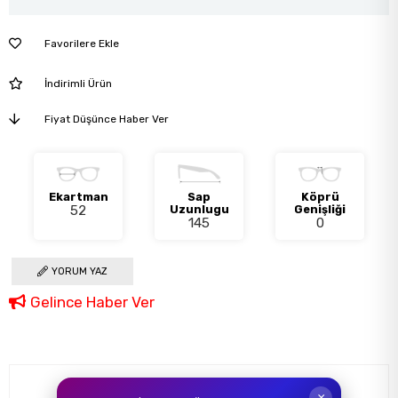
Favorilere Ekle
İndirimli Ürün
Fiyat Düşünce Haber Ver
Ekartman
Sap
Köprü
52
Uzunlugu
Genişliği
145
0
YORUM YAZ
Gelince Haber Ver
Ürün Özellikleri
×