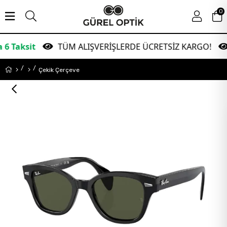
0
t
TÜM ALIŞVERİŞLERDE ÜCRETSİZ KARGO!
Gar
Çekik Çerçeve