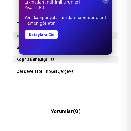
Çıkmadan İndirimli Ürünleri
Ziyaret Et!
Yeni kampanyalarımızdan haberdar olun!
Hemen göz atın.
Model
0880S
Detaylara Git
Ekartman
52
Sap Uzunlugu
145
Köprü Genişliği
0
Çerçeve Tipi
Köşeli Çerçeve
Yorumlar
(0)