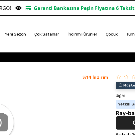
Garanti Bankasına Peşin Fiyatına 6 Taksit
TÜM 
Yeni Sezon
Çok Satanlar
İndirimli Ürünler
Çocuk
Tüm 
%
14
İndirim
Müşter
diğer
Yetkili S
Ray-ba
Barkod
:
2