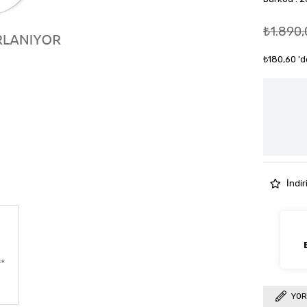
₺1.890,
₺180,60
'd
İndir
YOR