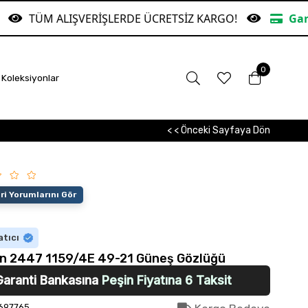
ALIŞVERİŞLERDE ÜCRETSİZ KARGO!
Garanti Banka
0
Koleksiyonlar
< < Önceki Sayfaya Dön
i Yorumlarını Gör
atıcı
n 2447 1159/4E 49-21 Güneş Gözlüğü
Garanti Bankasına
Peşin Fiyatına 6 Taksit
697765