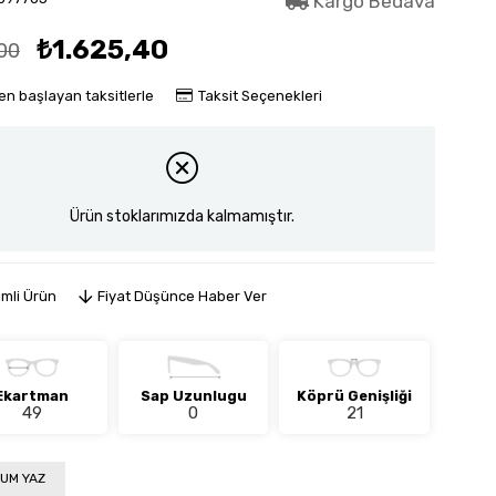
Kargo Bedava
₺1.625,40
00
en başlayan taksitlerle
Taksit Seçenekleri
Ürün stoklarımızda kalmamıştır.
imli Ürün
Fiyat Düşünce Haber Ver
Ekartman
Sap Uzunlugu
Köprü Genişliği
49
0
21
UM YAZ