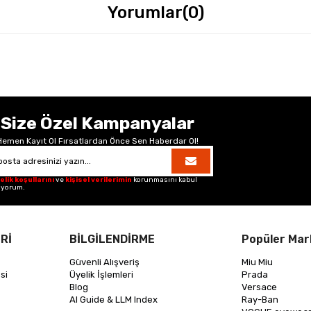
Yorumlar
(0)
Size Özel Kampanyalar
Hemen Kayıt Ol Fırsatlardan Önce Sen Haberdar Ol!
elik koşullarını
ve
kişisel verilerimin
korunmasını kabul
iyorum.
Rİ
BİLGİLENDİRME
Popüler Mar
Güvenli Alışveriş
Miu Miu
si
Üyelik İşlemleri
Prada
Blog
Versace
AI Guide & LLM Index
Ray-Ban