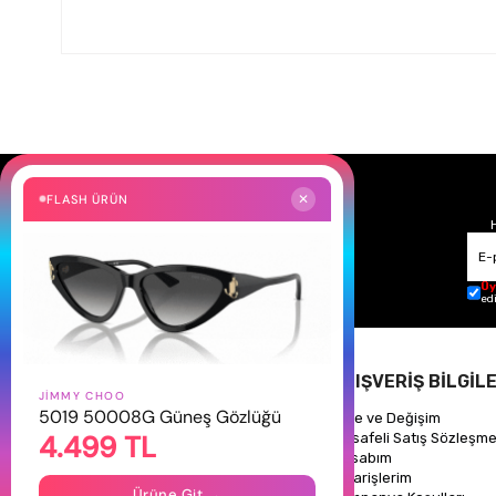
FLASH ÜRÜN
✕
Üy
ed
HAKKIMIZDA
ALIŞVERİŞ BİLGİLE
JIMMY CHOO
5019 50008G Güneş Gözlüğü
Hakkımızda
İade ve Değişim
4.499 TL
Gizlilik Politikası
Mesafeli Satış Sözleşme
İletişim
Hesabım
Mağazalarımız
Siparişlerim
Ürüne Git →