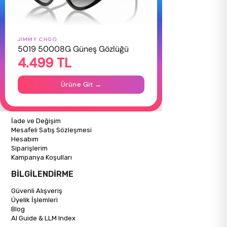
JIMMY CHOO
HAKKIMIZDA
5019 50008G Güneş Gözlüğü
4.499 TL
Hakkımızda
Gizlilik Politikası
İletişim
Ürüne Git →
Mağazalarımız
ALIŞVERİŞ BİLGİLERİ
İade ve Değişim
Mesafeli Satış Sözleşmesi
Hesabım
Siparişlerim
Kampanya Koşulları
BİLGİLENDİRME
Güvenli Alışveriş
Üyelik İşlemleri
Blog
AI Guide & LLM Index