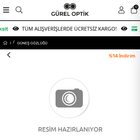
0
TÜM ALIŞVERİŞLERDE ÜCRETSİZ KARGO!
Garanti
GÜNEŞ GÖZLÜĞÜ
%
14
İndirim