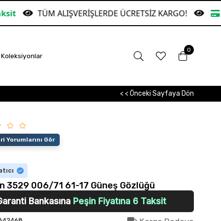
TÜM ALIŞVERİŞLERDE ÜCRETSİZ KARGO!
Garanti B
0
Koleksiyonlar
< < Önceki Sayfaya Dön
i Yorumlarını Gör
atıcı
n 3529 006/71 61-17 Güneş Gözlüğü
Garanti Bankasına
Peşin Fiyatına 6 Taksit
642468