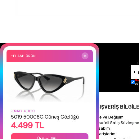
FLASH ÜRÜN
✕
Üy
ed
HAKKIMIZDA
ALIŞVERİŞ BİLGİLE
JIMMY CHOO
5019 50008G Güneş Gözlüğü
Hakkımızda
İade ve Değişim
4.499 TL
Gizlilik Politikası
Mesafeli Satış Sözleşme
İletişim
Hesabım
Mağazalarımız
Siparişlerim
Ürüne Git →