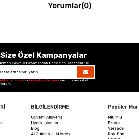
Yorumlar
(0)
Size Özel Kampanyalar
Hemen Kayıt Ol Fırsatlardan Önce Sen Haberdar Ol!
elik koşullarını
ve
kişisel verilerimin
korunmasını kabul
iyorum.
Rİ
BİLGİLENDİRME
Popüler Mar
Güvenli Alışveriş
Miu Miu
si
Üyelik İşlemleri
Prada
Blog
Versace
AI Guide & LLM Index
Ray-Ban