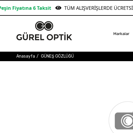
na 6 Taksit
TÜM ALIŞVERİŞLERDE ÜCRETSİZ KARGO!
Markalar
Anasayfa
GÜNEŞ GÖZLÜĞÜ