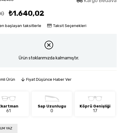
Kargo Bedava
₺1.640,02
00
en başlayan taksitlerle
Taksit Seçenekleri
Ürün stoklarımızda kalmamıştır.
imli Ürün
Fiyat Düşünce Haber Ver
Ekartman
Sap Uzunlugu
Köprü Genişliği
61
0
17
UM YAZ