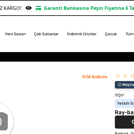
Garanti Bankasına Peşin Fiyatına 6 Taksit
Yeni Sezon
Çok Satanlar
İndirimli Ürünler
Çocuk
Tüm 
%
14
İndirim
Müşter
diğer
Yetkili S
Ray-ba
Barkod
:
2