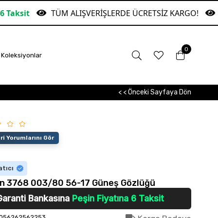
TÜM ALIŞVERİŞLERDE ÜCRETSİZ KARGO!
Garant
0
Koleksiyonlar
< < Önceki Sayfaya Dön
i Yorumlarını Gör
atıcı
n 3768 003/80 56-17 Güneş Gözlüğü
Garanti Bankasına
Peşin Fiyatına 6 Taksit
056262562253