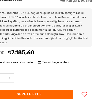
Kargo Bedava
768 003/80 56-17 Güneş Gözlüğü ile stilin ikonlaşmış mirasını
hazır ol. 1937 yılında ilk olarak Amerikan Hava Kuvvetleri pilotları
ştirilen Ray-Ban, kısa sürede hem işlevselliği hem de zamansız
la sivil hayatta da efsaneleşti. Aviator ve Wayfarer gibi ikonik
e popüler kültürde iz bırakan marka, asi duruşu ve özgün
la farklı kuşakların ortak tutkusuna dönüştü. Ray-Ban, modanın
ici eğilimlerinin ötesinde, her zaman kişisel tarzın güçlü bir ifadesi
aşardı
₺7.185,60
,00
den başlayan taksitlerle
Taksit Seçenekleri