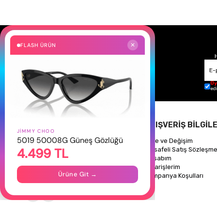
FLASH ÜRÜN
✕
Üy
ed
HAKKIMIZDA
ALIŞVERİŞ BİLGİLE
JIMMY CHOO
5019 50008G Güneş Gözlüğü
Hakkımızda
İade ve Değişim
4.499 TL
Gizlilik Politikası
Mesafeli Satış Sözleşme
İletişim
Hesabım
Mağazalarımız
Siparişlerim
Ürüne Git →
Kampanya Koşulları
Takipte Kal