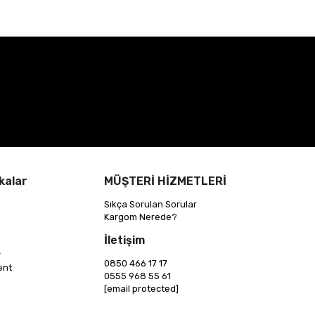
kalar
MÜŞTERİ HİZMETLERİ
Sıkça Sorulan Sorular
Kargom Nerede?
İletişim
r
0850 466 17 17
ent
0555 968 55 61
[email protected]