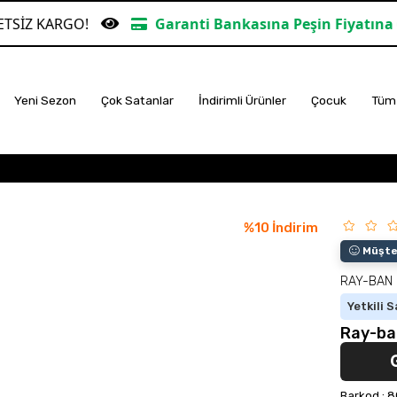
GO!
Garanti Bankasına Peşin Fiyatına 6 Taksit
Yeni Sezon
Çok Satanlar
İndirimli Ürünler
Çocuk
Tüm 
%
10
İndirim
Müşter
RAY-BAN
Yetkili S
Ray-ba
Barkod
:
8