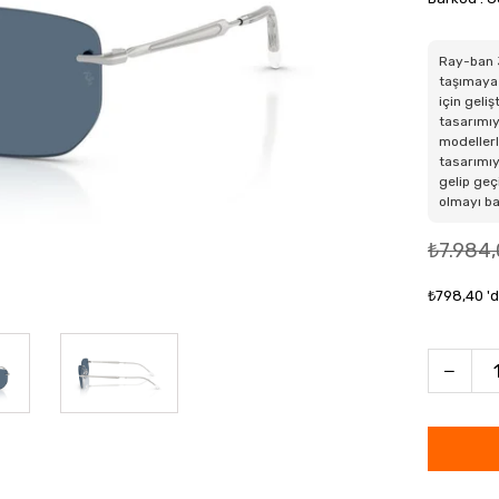
Ray-ban 3
taşımaya 
için geli
tasarımıy
modellerl
tasarımıy
gelip geç
olmayı b
₺7.984
₺798,40
'