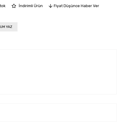
Stok
İndirimli Ürün
Fiyat Düşünce Haber Ver
UM YAZ