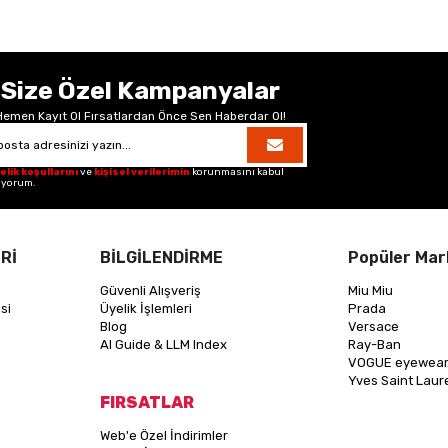
Size Özel Kampanyalar
Hemen Kayıt Ol Fırsatlardan Önce Sen Haberdar Ol!
elik koşullarını
ve
kişisel verilerimin
korunmasını kabul
iyorum.
Rİ
BİLGİLENDİRME
Popüler Mar
Güvenli Alışveriş
Miu Miu
si
Üyelik İşlemleri
Prada
Blog
Versace
AI Guide & LLM Index
Ray-Ban
VOGUE eyewea
Yves Saint Laur
FIRSATLAR
Web'e Özel İndirimler