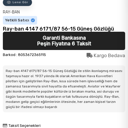
Lensi Gör
RAY-BAN
Yetkili Satıcı
Ray-ban 4147 6171/87 56-15 Güneş Gözlüğü
Garanti Bankasına
Peşin Fiyatına 6 Taksit
Barkod
:
8053672365115
Kargo Bedava
Ray-ban 4147 6171/87 56-15 Güneş Gözlüğü ile stilin ikonlaşmış mirasını
taşımaya hazır ol. 1937 yılında ilk olarak Amerikan Hava Kuvvetleri
pilotları için geliştirilen Ray-Ban, kısa sürede hem işlevselliği hem de
zamansız tasarımıyla sivil hayatta da efsaneleşti. Aviator ve Wayfarer
gibi ikonik modellerle popüler kültürde iz bırakan marka, asi duruşu ve
özgün tasarımıyla farklı kuşakların ortak tutkusuna dönüştü. Ray-Ban,
modanın gelip geçici eğilimlerinin ötesinde, her zaman kişisel tarzın
güçlü bir ifadesi olmayı başardı
Taksit Seçenekleri