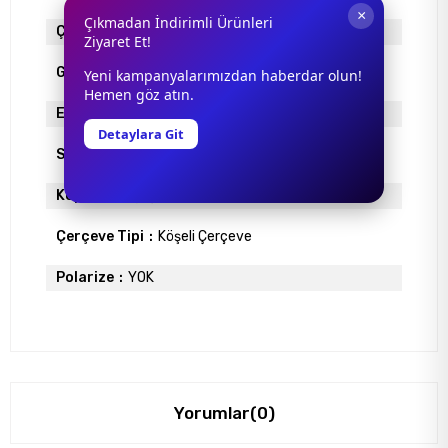
×
Çıkmadan İndirimli Ürünleri
Çerçeve Materyali
ASETAT
Ziyaret Et!
Gövde Rengi
SİYAH
Yeni kampanyalarımızdan haberdar olun!
Hemen göz atın.
Ekartman
56
Detaylara Git
Sap Uzunlugu
145
Köprü Genişliği
15
Çerçeve Tipi
Köşeli Çerçeve
Polarize
YOK
Yorumlar
(0)