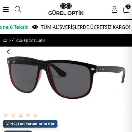
0
aksit
TÜM ALIŞVERİŞLERDE ÜCRETSİZ KARGO!
GÜNEŞ GÖZLÜĞÜ
Müşteri Yorumlarını Gör