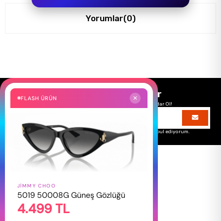
Yorumlar
(0)
Size Özel Kampanyalar
FLASH ÜRÜN
✕
Hemen Kayıt Ol Fırsatlardan Önce Sen Haberdar Ol!
Üyelik koşullarını
ve
kişisel verilerimin
korunmasını kabul ediyorum.
JIMMY CHOO
HAKKIMIZDA
5019 50008G Güneş Gözlüğü
4.499 TL
Hakkımızda
Gizlilik Politikası