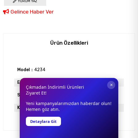
YORUM YAZ
Gelince Haber Ver
Ürün Özellikleri
Model
4234
Ekartman
58
×
Çıkmadan İndirimli Ürünleri
Ziyaret Et!
Sap Uzunlugu
0
Yeni kampanyalarımızdan haberdar olun!
Köprü Genişliği
16
Hemen göz atın.
Detaylara Git