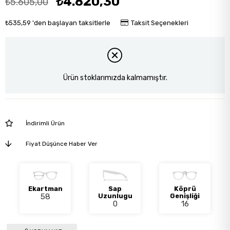
₺4.820,30
₺5.605,00
₺535,59
'den başlayan taksitlerle
Taksit Seçenekleri
Ürün stoklarımızda kalmamıştır.
İndirimli Ürün
Fiyat Düşünce Haber Ver
Ekartman
Sap
Köprü
58
Uzunlugu
Genişliği
0
16