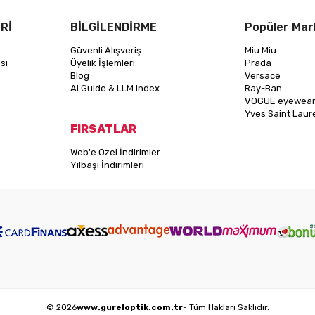
Rİ
BİLGİLENDİRME
Popüler Mar
Güvenli Alışveriş
Miu Miu
si
Üyelik İşlemleri
Prada
Blog
Versace
AI Guide & LLM Index
Ray-Ban
VOGUE eyewea
Yves Saint Laur
FIRSATLAR
Web'e Özel İndirimler
Yılbaşı İndirimleri
© 2026
www.gureloptik.com.tr
- Tüm Hakları Saklıdır.