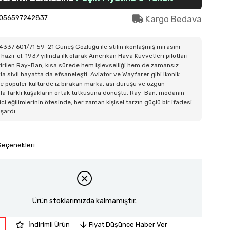
056597242837
Kargo Bedava
337 601/71 59-21 Güneş Gözlüğü ile stilin ikonlaşmış mirasını
hazır ol. 1937 yılında ilk olarak Amerikan Hava Kuvvetleri pilotları
ştirilen Ray-Ban, kısa sürede hem işlevselliği hem de zamansız
la sivil hayatta da efsaneleşti. Aviator ve Wayfarer gibi ikonik
e popüler kültürde iz bırakan marka, asi duruşu ve özgün
la farklı kuşakların ortak tutkusuna dönüştü. Ray-Ban, modanın
ici eğilimlerinin ötesinde, her zaman kişisel tarzın güçlü bir ifadesi
aşardı
Seçenekleri
Ürün stoklarımızda kalmamıştır.
İndirimli Ürün
Fiyat Düşünce Haber Ver