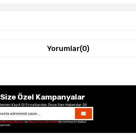
Yorumlar
(0)
Size Özel Kampanyalar
Hemen Kayıt Ol Fırsatlardan Önce Sen Haberdar Ol!
elik koşullarını
ve
kişisel verilerimin
korunmasını kabul
iyorum.