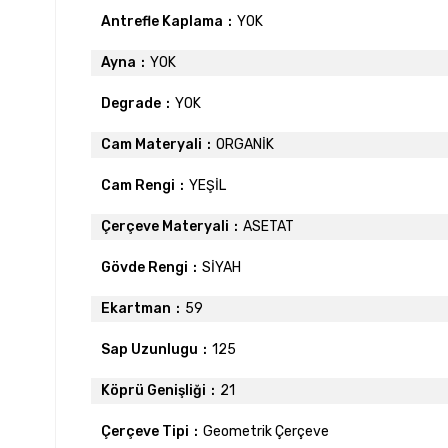
Antrefle Kaplama
YOK
Ayna
YOK
Degrade
YOK
Cam Materyali
ORGANİK
Cam Rengi
YEŞİL
Çerçeve Materyali
ASETAT
Gövde Rengi
SİYAH
Ekartman
59
Sap Uzunlugu
125
Köprü Genişliği
21
Çerçeve Tipi
Geometrik Çerçeve