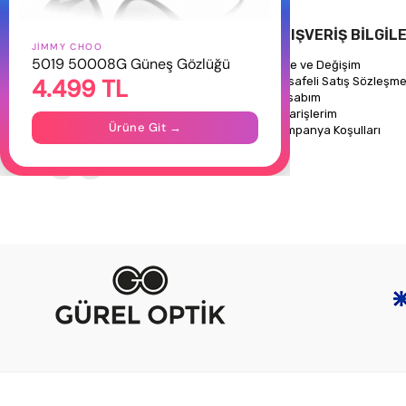
HAKKIMIZDA
ALIŞVERİŞ BİLGİLE
JIMMY CHOO
5019 50008G Güneş Gözlüğü
Hakkımızda
İade ve Değişim
4.499 TL
Gizlilik Politikası
Mesafeli Satış Sözleşme
İletişim
Hesabım
Mağazalarımız
Siparişlerim
Ürüne Git →
Kampanya Koşulları
Takipte Kal