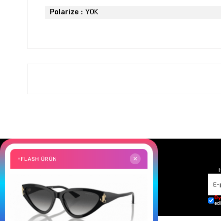
Polarize
YOK
FLASH ÜRÜN
✕
Üy
ed