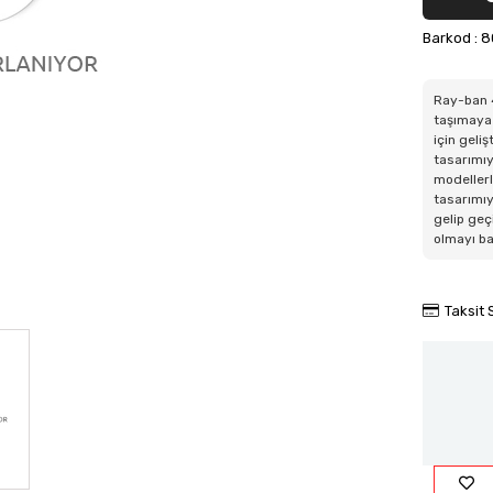
Barkod
:
8
Ray-ban 4
taşımaya 
için geli
tasarımıy
modellerl
tasarımıy
gelip geç
olmayı b
Taksit 