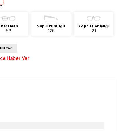
re
Ekartman
Sap Uzunlugu
Köprü Genişliği
59
125
21
UM YAZ
nce Haber Ver