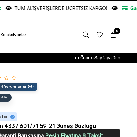
IŞVERİŞLERDE ÜCRETSİZ KARGO!
Garanti Bankasın
0
Koleksiyonlar
< < Önceki Sayfaya Dön
i Yorumlarını Gör
 Gör
atıcı
n 4337 601/71 59-21 Güneş Gözlüğü
Garanti Bankasına
Peşin Fiyatına 6 Taksit