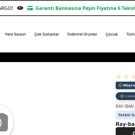
Garanti Bankasına Peşin Fiyatına 6 Taksit
TÜM AL
Yeni Sezon
Çok Satanlar
İndirimli Ürünler
Çocuk
Tüm 
Müşter
Lensi
RAY-BAN
Yetkili S
Ray-ba