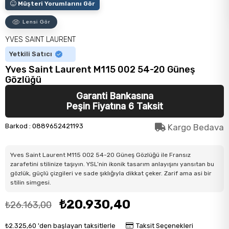
Müşteri Yorumlarını Gör
Lensi Gör
YVES SAINT LAURENT
Yetkili Satıcı
Yves Saint Laurent M115 002 54-20 Güneş
Gözlüğü
Garanti Bankasına
Peşin Fiyatına 6 Taksit
Barkod
:
0889652421193
Kargo Bedava
Yves Saint Laurent M115 002 54-20 Güneş Gözlüğü ile Fransız
zarafetini stilinize taşıyın. YSL’nin ikonik tasarım anlayışını yansıtan bu
gözlük, güçlü çizgileri ve sade şıklığıyla dikkat çeker. Zarif ama asi bir
stilin simgesi.
₺20.930,40
₺26.163,00
₺2.325,60
'den başlayan taksitlerle
Taksit Seçenekleri