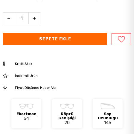
Kritik Stok
İndirimli Ürün
Fiyat Düşünce Haber Ver
Ekartman
Köprü
Sap
54
Genişliği
Uzunlugu
20
145