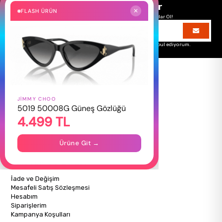
Size Özel Kampanyalar
FLASH ÜRÜN
✕
Hemen Kayıt Ol Fırsatlardan Önce Sen Haberdar Ol!
Üyelik koşullarını
ve
kişisel verilerimin
korunmasını kabul ediyorum.
JIMMY CHOO
HAKKIMIZDA
5019 50008G Güneş Gözlüğü
4.499 TL
Hakkımızda
Gizlilik Politikası
İletişim
Ürüne Git →
Mağazalarımız
ALIŞVERİŞ BİLGİLERİ
İade ve Değişim
Mesafeli Satış Sözleşmesi
Hesabım
Siparişlerim
Kampanya Koşulları