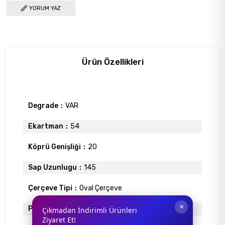
YORUM YAZ
Ürün Özellikleri
Degrade
VAR
Ekartman
54
Köprü Genişliği
20
Sap Uzunlugu
145
Çerçeve Tipi
Oval Çerçeve
×
Polarize
YOK
Çıkmadan İndirimli Ürünleri
Ziyaret Et!