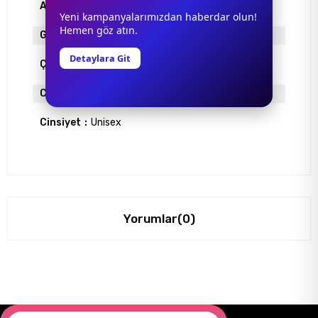
Ayna
YOK
Yeni kampanyalarımızdan haberdar olun!
Hemen göz atın.
Gövde Rengi
SİYAH
Detaylara Git
Çerçeve Materyali
ASETAT
Cam Rengi
SİYAH DEGRADE
Cinsiyet
Unisex
Yorumlar
(0)