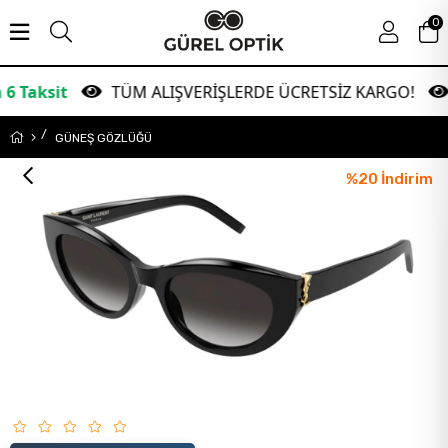
0
TÜM ALIŞVERİŞLERDE ÜCRETSİZ KARGO!
Gar
GÜNEŞ GÖZLÜĞÜ
%
20
İndirim