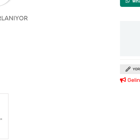
Wha
YOR
Geli