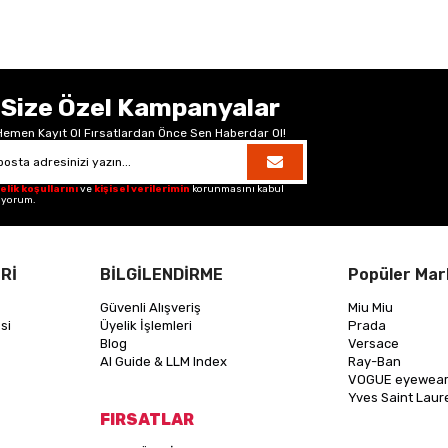
Size Özel Kampanyalar
Hemen Kayıt Ol Fırsatlardan Önce Sen Haberdar Ol!
elik koşullarını
ve
kişisel verilerimin
korunmasını kabul
iyorum.
Rİ
BİLGİLENDİRME
Popüler Mar
Güvenli Alışveriş
Miu Miu
si
Üyelik İşlemleri
Prada
Blog
Versace
AI Guide & LLM Index
Ray-Ban
VOGUE eyewea
Yves Saint Laur
FIRSATLAR