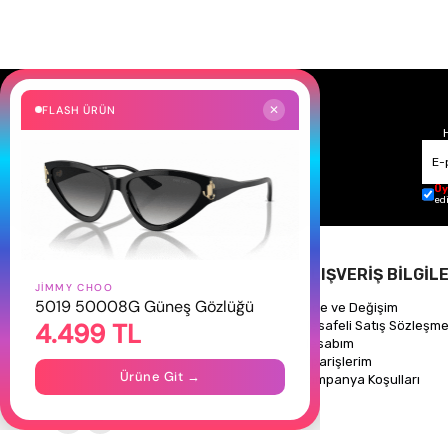
FLASH ÜRÜN
✕
Üy
ed
HAKKIMIZDA
ALIŞVERİŞ BİLGİLE
JIMMY CHOO
5019 50008G Güneş Gözlüğü
Hakkımızda
İade ve Değişim
4.499 TL
Gizlilik Politikası
Mesafeli Satış Sözleşme
İletişim
Hesabım
Mağazalarımız
Siparişlerim
Ürüne Git →
Kampanya Koşulları
Takipte Kal