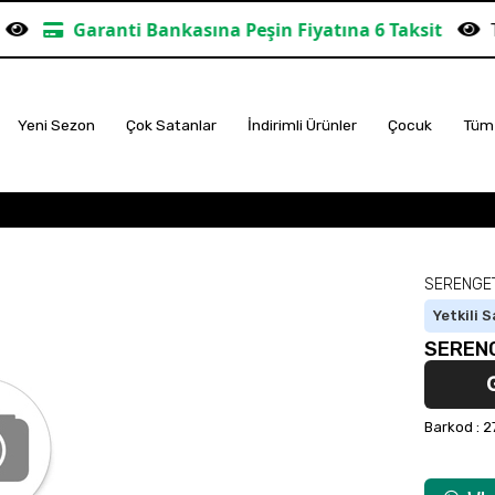
nti Bankasına Peşin Fiyatına 6 Taksit
TÜM ALIŞVER
Yeni Sezon
Çok Satanlar
İndirimli Ürünler
Çocuk
Tüm 
SERENGET
Yetkili S
SERENG
Barkod
:
2