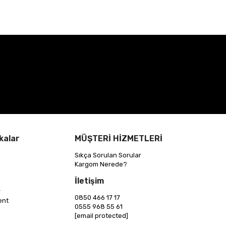
kalar
MÜŞTERİ HİZMETLERİ
Sıkça Sorulan Sorular
Kargom Nerede?
İletişim
r
0850 466 17 17
ent
0555 968 55 61
[email protected]