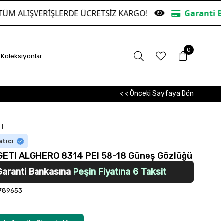
İŞLERDE ÜCRETSİZ KARGO!
Garanti Bankasına Peş
0
Koleksiyonlar
< < Önceki Sayfaya Dön
I
atıcı
ETI ALGHERO 8314 PEI 58-18 Güneş Gözlüğü
Garanti Bankasına
Peşin Fiyatına 6 Taksit
789653