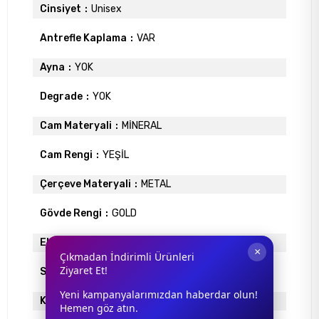
Cinsiyet
Unisex
Antrefle Kaplama
VAR
Ayna
YOK
Degrade
YOK
Cam Materyali
MİNERAL
Cam Rengi
YEŞİL
Çerçeve Materyali
METAL
Gövde Rengi
GOLD
Ekartman
58
×
Çıkmadan İndirimli Ürünleri
Ziyaret Et!
Sap Uzunlugu
140
Yeni kampanyalarımızdan haberdar olun!
Köprü Genişliği
14
Hemen göz atın.