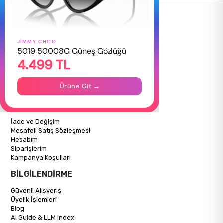
JIMMY CHOO
HAKKIMIZDA
5019 50008G Güneş Gözlüğü
4.499 TL
Hakkımızda
Gizlilik Politikası
İletişim
Ürüne Git →
Mağazalarımız
ALIŞVERİŞ BİLGİLERİ
İade ve Değişim
Mesafeli Satış Sözleşmesi
Hesabım
Siparişlerim
Kampanya Koşulları
BİLGİLENDİRME
Güvenli Alışveriş
Üyelik İşlemleri
Blog
AI Guide & LLM Index