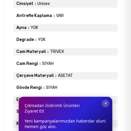
Cinsiyet
Unisex
Antrefle Kaplama
VAR
Ayna
YOK
Degrade
YOK
Cam Materyali
TRİVEX
Cam Rengi
SİYAH
Çerçeve Materyali
ASETAT
Gövde Rengi
SİYAH
Ekartman
48
×
Çıkmadan İndirimli Ürünleri
Ziyaret Et!
Sap Uzunlugu
145
Yeni kampanyalarımızdan haberdar olun!
Köprü Genişliği
23
Hemen göz atın.