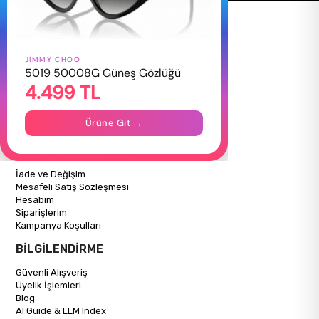
JIMMY CHOO
HAKKIMIZDA
5019 50008G Güneş Gözlüğü
4.499 TL
Hakkımızda
Gizlilik Politikası
İletişim
Ürüne Git →
Mağazalarımız
ALIŞVERİŞ BİLGİLERİ
İade ve Değişim
Mesafeli Satış Sözleşmesi
Hesabım
Siparişlerim
Kampanya Koşulları
BİLGİLENDİRME
Güvenli Alışveriş
Üyelik İşlemleri
Blog
AI Guide & LLM Index