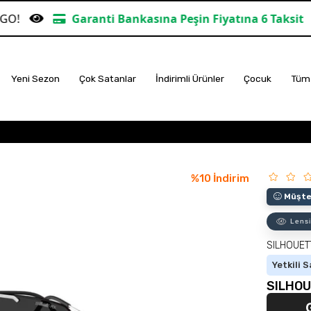
aranti Bankasına Peşin Fiyatına 6 Taksit
TÜM ALIŞ
Yeni Sezon
Çok Satanlar
İndirimli Ürünler
Çocuk
Tüm 
%
10
İndirim
Müşter
Lensi
SILHOUET
Yetkili S
SILHOU