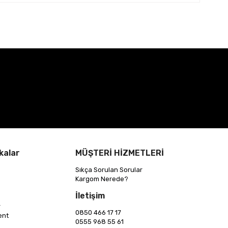
kalar
MÜŞTERİ HİZMETLERİ
Sıkça Sorulan Sorular
Kargom Nerede?
İletişim
r
0850 466 17 17
ent
0555 968 55 61