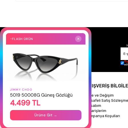
FLASH ÜRÜN
✕
Üy
ed
HAKKIMIZDA
ALIŞVERİŞ BİLGİLE
JIMMY CHOO
5019 50008G Güneş Gözlüğü
Hakkımızda
İade ve Değişim
4.499 TL
Gizlilik Politikası
Mesafeli Satış Sözleşme
İletişim
Hesabım
Mağazalarımız
Siparişlerim
Ürüne Git →
Kampanya Koşulları
Takipte Kal