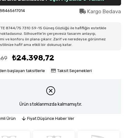
88465617014
Kargo Bedava
E 8744/75 7310 59-15 Güneş Gözlüğü ile hafifliğin estetikle
i noktadasınız. Silhouette’in çerçevesiz tasarım anlayışı,
mi ve konforu ön plana çıkarır. Zarif ve neredeyse görünmez
stilinize hafif ama etkili bir dokunuş katar.
₺24.398,72
,69
'den başlayan taksitlerle
Taksit Seçenekleri
Ürün stoklarımızda kalmamıştır.
imli Ürün
Fiyat Düşünce Haber Ver