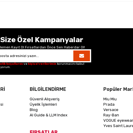
Size Özel Kampanyalar
Hemen Kayıt Ol Fırsatlardan Önce Sen Haberdar Ol!
elik koşullarını
ve
kişisel verilerimin
korunmasını kabul
iyorum.
Rİ
BİLGİLENDİRME
Popüler Mar
Güvenli Alışveriş
Miu Miu
si
Üyelik İşlemleri
Prada
Blog
Versace
AI Guide & LLM Index
Ray-Ban
VOGUE eyewea
Yves Saint Laur
FIRSATLAR