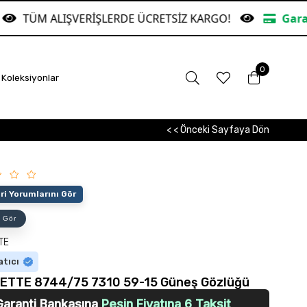
VERİŞLERDE ÜCRETSİZ KARGO!
Garanti Bankasına 
0
Koleksiyonlar
< < Önceki Sayfaya Dön
i Yorumlarını Gör
 Gör
TE
atıcı
ETTE 8744/75 7310 59-15 Güneş Gözlüğü
Garanti Bankasına
Peşin Fiyatına 6 Taksit