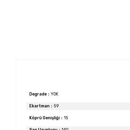
Degrade
YOK
Ekartman
59
Köprü Genişliği
15
Sap Uzunlugu
140