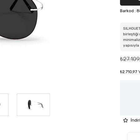
Barkod
:
8
SILHOUETT
birleştiğ
minimaliz
yapısıyla 
₺27.109
₺2.710,97
İndir