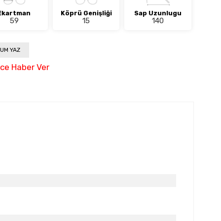
Ekartman
Köprü Genişliği
Sap Uzunlugu
59
15
140
UM YAZ
nce Haber Ver