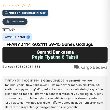
Müşteri Yorumlarını Gör
Lensi Gör
TIFFANY
Yetkili Satıcı
TIFFANY 3114 602111 59-15 Güneş Gözlüğü
Garanti Bankasına
Peşin Fiyatına 6 Taksit
Barkod
:
8056262541531
Kargo Bedava
TIFFANY 3114 602111 59-15 Güneş Gözlüğü ile zarafetin yeniden
tanımını yapın. New York kökenli lüks mücevher markasının ikonik stil
kodlarını taşıyan bu gözlük, sofistike tasarımı ve zarif detaylarıyla öne
çıkar. Her bir model, Tiffany’nin sanatsal mirasını ve yenilikçi duruşunu
modern bir yorumla buluştururken, stilinize eşsiz bir dokunuş katar.
Işıltılı detayları ve ince işçiliğiyle, Tiffany güneş gözlüğü hem şıklık hem
de zarafet arayanlar için vazgeçilmez bir seçenektir.