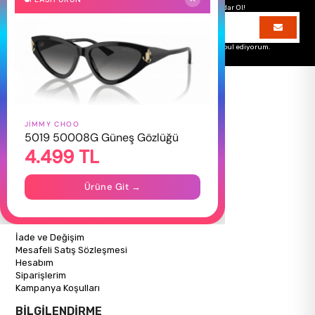
Hemen Kayıt Ol Fırsatlardan Önce Sen Haberdar Ol!
Üyelik koşullarını
ve
kişisel verilerimin
korunmasını kabul ediyorum.
JIMMY CHOO
HAKKIMIZDA
5019 50008G Güneş Gözlüğü
4.499 TL
Hakkımızda
Gizlilik Politikası
İletişim
Ürüne Git →
Mağazalarımız
ALIŞVERİŞ BİLGİLERİ
İade ve Değişim
Mesafeli Satış Sözleşmesi
Hesabım
Siparişlerim
Kampanya Koşulları
BİLGİLENDİRME