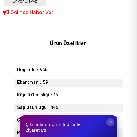
YORUM YAZ
Gelince Haber Ver
Ürün Özellikleri
Degrade
VAR
Ekartman
59
Köprü Genişliği
15
Sap Uzunlugu
145
Çerçeve Tipi
Faset (Çerçevesiz)
×
Çıkmadan İndirimli Ürünleri
Ziyaret Et!
Polarize
YOK