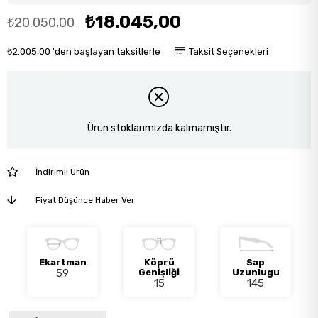
₺18.045,00
₺20.050,00
₺2.005,00
'den başlayan taksitlerle
Taksit Seçenekleri
Ürün stoklarımızda kalmamıştır.
İndirimli Ürün
Fiyat Düşünce Haber Ver
Ekartman
Köprü
Sap
59
Genişliği
Uzunlugu
15
145