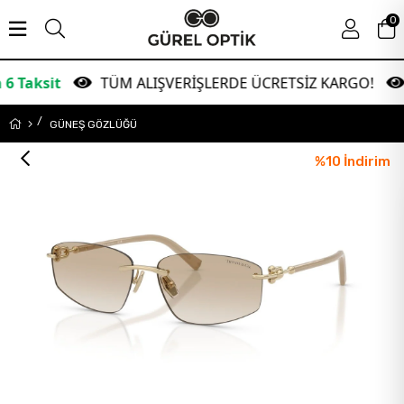
0
t
TÜM ALIŞVERİŞLERDE ÜCRETSİZ KARGO!
Gar
GÜNEŞ GÖZLÜĞÜ
%
10
İndirim