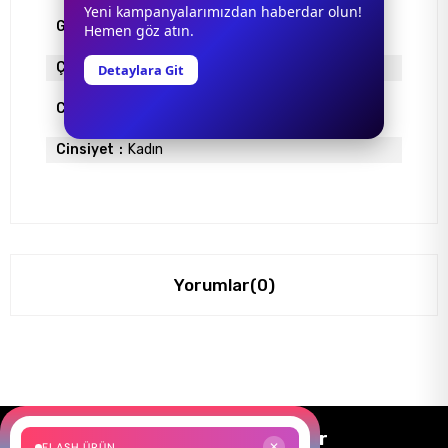
Yeni kampanyalarımızdan haberdar olun!
Gövde Rengi
ALTIN
Hemen göz atın.
Çerçeve Materyali
ÇERÇEVESİZ
Detaylara Git
Cam Rengi
KAHVE
Cinsiyet
Kadın
Yorumlar
(0)
Size Özel Kampanyalar
FLASH ÜRÜN
✕