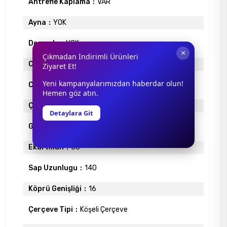
Antrefle Kaplama
VAR
Ayna
YOK
Degrade
YOK
×
Çıkmadan İndirimli Ürünleri
Cam Materyali
ORGANİK
Ziyaret Et!
Yeni kampanyalarımızdan haberdar olun!
Cam Rengi
TURUNCU
Hemen göz atın.
Çerçeve Materyali
ASETAT
Detaylara Git
Gövde Rengi
TRANSPARAN GREY
Ekartman
58
Sap Uzunlugu
140
Köprü Genişliği
16
Çerçeve Tipi
Köşeli Çerçeve