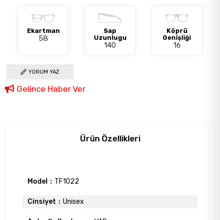
Ekartman
Sap
Köprü
58
Uzunlugu
Genişliği
140
16
YORUM YAZ
Gelince Haber Ver
Ürün Özellikleri
Model
TF1022
Cinsiyet
Unisex