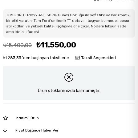
TOM FORD TF1022 45E 58-16 Güneş Gözlüğü ile sofistike ve karizmatik
bir etki yaratın. Tom Ford’un ikonik 'T' detayını taşıyan bu model, cesur
stil kodları ve yüksek kaliteli işçiliğiyle öne çıkar. Modern lüksün sade
ama iddialı ifadesi.
₺11.550,00
₺15.400,00
₺1.283,33
'den başlayan taksitlerle
Taksit Seçenekleri
Ürün stoklarımızda kalmamıştır.
İndirimli Ürün
Fiyat Düşünce Haber Ver