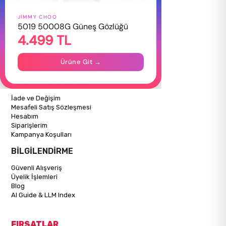
JIMMY CHOO
HAKKIMIZDA
5019 50008G Güneş Gözlüğü
4.499 TL
Hakkımızda
Gizlilik Politikası
İletişim
Ürüne Git →
Mağazalarımız
ALIŞVERİŞ BİLGİLERİ
İade ve Değişim
Mesafeli Satış Sözleşmesi
Hesabım
Siparişlerim
Kampanya Koşulları
BİLGİLENDİRME
Güvenli Alışveriş
Üyelik İşlemleri
Blog
AI Guide & LLM Index
FIRSATLAR