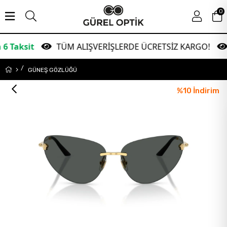
0
TÜM ALIŞVERİŞLERDE ÜCRETSİZ KARGO!
Gar
GÜNEŞ GÖZLÜĞÜ
%
10
İndirim