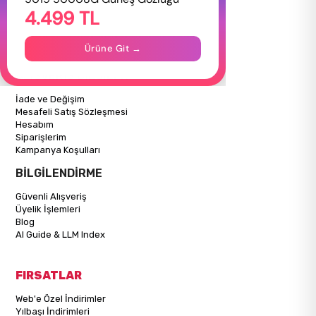
4.499 TL
Hakkımızda
Gizlilik Politikası
İletişim
Ürüne Git →
Mağazalarımız
ALIŞVERİŞ BİLGİLERİ
İade ve Değişim
Mesafeli Satış Sözleşmesi
Hesabım
Siparişlerim
Kampanya Koşulları
BİLGİLENDİRME
Güvenli Alışveriş
Üyelik İşlemleri
Blog
AI Guide & LLM Index
FIRSATLAR
Web'e Özel İndirimler
Yılbaşı İndirimleri