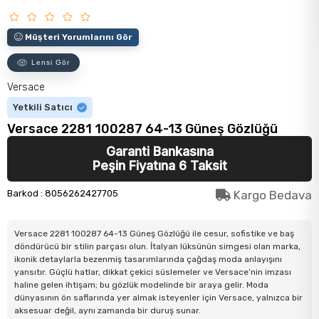
Müşteri Yorumlarını Gör
Lensi Gör
Versace
Yetkili Satıcı
Versace 2281 100287 64-13 Güneş Gözlüğü
Garanti Bankasına
Peşin Fiyatına 6 Taksit
Barkod
:
8056262427705
Kargo Bedava
Versace 2281 100287 64-13 Güneş Gözlüğü ile cesur, sofistike ve baş
döndürücü bir stilin parçası olun. İtalyan lüksünün simgesi olan marka,
ikonik detaylarla bezenmiş tasarımlarında çağdaş moda anlayışını
yansıtır. Güçlü hatlar, dikkat çekici süslemeler ve Versace’nin imzası
haline gelen ihtişam; bu gözlük modelinde bir araya gelir. Moda
dünyasının ön saflarında yer almak isteyenler için Versace, yalnızca bir
aksesuar değil, aynı zamanda bir duruş sunar.