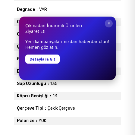
Degrade
VAR
Cam Materyali
ORGANİK
×
Çıkmadan İndirimli Ürünleri
Ziyaret Et!
Cam Rengi
SİYAH
Yeni kampanyalarımızdan haberdar olun!
Çerçeve Materyali
METAL
Hemen göz atın.
Detaylara Git
Gövde Rengi
ALTIN
Ekartman
64
Sap Uzunlugu
135
Köprü Genişliği
13
Çerçeve Tipi
Çekik Çerçeve
Polarize
YOK