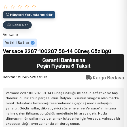
Müşteri Yorumlarını Gör
Lensi Gör
Versace
Yetkili Satıcı
Versace 2287 100287 58-14 Güneş Gözlüğü
Garanti Bankasına
Peşin Fiyatına 6 Taksit
Barkod
:
8056262577509
Kargo Bedava
Versace 2287 100287 58-14 Güneş Gözlüğü ile cesur, sofistike ve baş
döndürücü bir stilin parçası olun. İtalyan lüksünün simgesi olan marka,
ikonik detaylarla bezenmiş tasarımlarında çağdaş moda anlayışını
yansıtır. Güçlü hatlar, dikkat çekici süslemeler ve Versace’nin imzası
haline gelen ihtişam; bu gözlük modelinde bir araya gelir. Moda
dünyasının ön saflarında yer almak isteyenler için Versace, yalnızca bir
aksesuar değil, aynı zamanda bir duruş sunar.