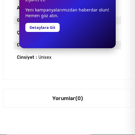
Ayna
YOK
Yeni kampanyalarımızdan haberdar olun!
Hemen göz atın.
Gövde Rengi
ALTIN
Detaylara Git
Çerçeve Materyali
METAL
Cam Rengi
FÜME
Cinsiyet
Unisex
Yorumlar
(0)