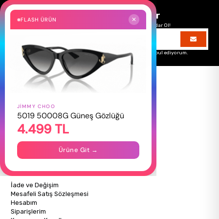
Size Özel Kampanyalar
FLASH ÜRÜN
✕
Hemen Kayıt Ol Fırsatlardan Önce Sen Haberdar Ol!
Üyelik koşullarını
ve
kişisel verilerimin
korunmasını kabul ediyorum.
JIMMY CHOO
HAKKIMIZDA
5019 50008G Güneş Gözlüğü
4.499 TL
Hakkımızda
Gizlilik Politikası
İletişim
Ürüne Git →
Mağazalarımız
ALIŞVERİŞ BİLGİLERİ
İade ve Değişim
Mesafeli Satış Sözleşmesi
Hesabım
Siparişlerim