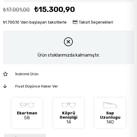
₺15.300,90
₺17.001,00
₺1.700,10
'den başlayan taksitlerle
Taksit Seçenekleri
Ürün stoklarımızda kalmamıştır.
İndirimli Ürün
Fiyat Düşünce Haber Ver
Ekartman
Köprü
Sap
58
Genişliği
Uzunlugu
14
140