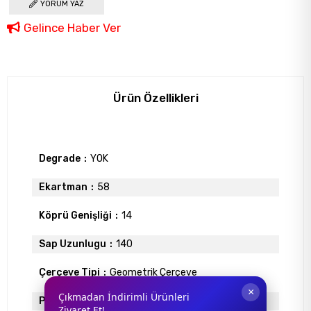
YORUM YAZ
Gelince Haber Ver
Ürün Özellikleri
Degrade
YOK
Ekartman
58
Köprü Genişliği
14
Sap Uzunlugu
140
Çerçeve Tipi
Geometrik Çerçeve
×
Çıkmadan İndirimli Ürünleri
Polarize
YOK
Ziyaret Et!