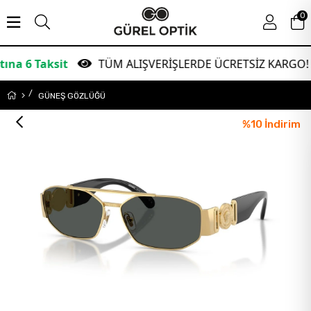
0
ksit
TÜM ALIŞVERİŞLERDE ÜCRETSİZ KARGO!
GÜNEŞ GÖZLÜĞÜ
%
10
İndirim