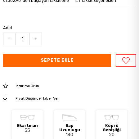
₺1.302,90
'den başlayan taksitlerle
Taksit Seçenekleri
Adet
İndirimli Ürün
Fiyat Düşünce Haber Ver
Ekartman
Sap
Köprü
55
Uzunlugu
Genişliği
140
20