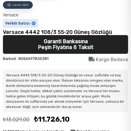
Lensi Gör
Versace
Yetkili Satıcı
Versace 4442 108/3 55-20 Güneş Gözlüğü
Garanti Bankasına
Peşin Fiyatına 6 Taksit
Barkod
:
8056597835381
Kargo Bedava
Versace 4442 108/3 55-20 Güneş Gözlüğü ile cesur, sofistike ve baş
döndürücü bir stilin parçası olun. İtalyan lüksünün simgesi olan marka,
ikonik detaylarla bezenmiş tasarımlarında çağdaş moda anlayışını
yansıtır. Güçlü hatlar, dikkat çekici süslemeler ve Versace’nin imzası
haline gelen ihtişam; bu gözlük modelinde bir araya gelir. Moda
dünyasının ön saflarında yer almak isteyenler için Versace, yalnızca bir
aksesuar değil, aynı zamanda bir duruş sunar.
₺11.726,10
₺13.029,00