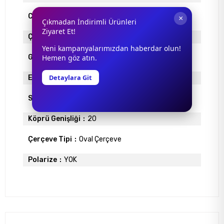
Cam Rengi
KAHVE
×
Çıkmadan İndirimli Ürünleri
Ziyaret Et!
Çerçeve Materyali
ASETAT
Yeni kampanyalarımızdan haberdar olun!
Gövde Rengi
Hemen göz atın.
BAL HAVANA
Detaylara Git
Ekartman
55
Sap Uzunlugu
140
Köprü Genişliği
20
Çerçeve Tipi
Oval Çerçeve
Polarize
YOK