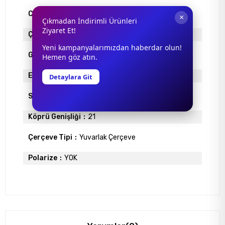
Cam Rengi
MAVİ
×
Çıkmadan İndirimli Ürünleri
Ziyaret Et!
Çerçeve Materyali
ASETAT
Yeni kampanyalarımızdan haberdar olun!
Gövde Rengi
KAHVE
Hemen göz atın.
Ekartman
51
Detaylara Git
Sap Uzunlugu
145
Köprü Genişliği
21
Çerçeve Tipi
Yuvarlak Çerçeve
Polarize
YOK