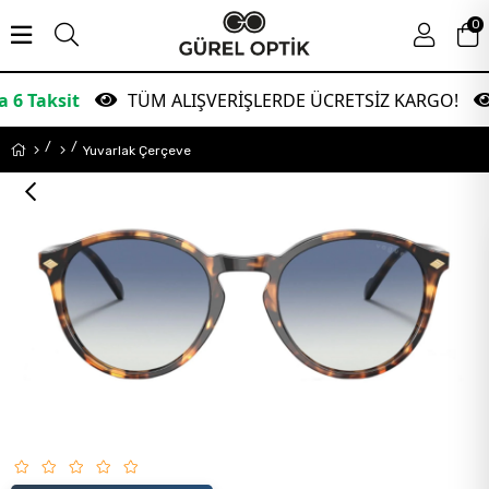
0
t
TÜM ALIŞVERİŞLERDE ÜCRETSİZ KARGO!
Ga
Yuvarlak Çerçeve