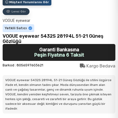
Müşteri Yorumlarını Gör
Lensi Gör
VOGUE eyewear
Yetkili Satıcı
VOGUE eyewear 5432S 28194L 51-21 Güneş
Gözlüğü
Garanti Bankasına
Peşin Fiyatına 6 Taksit
Barkod
:
8056597603621
Kargo Bedava
VOGUE eyewear 5432S 28194L 51-21 Güneş Gözlüğü ile stilini özgürce
ifade et, kendin olmanın tadını çıkar. Moda dünyasından ilham alan
canlı ve çağdaş tasarımlar, genç ve dinamik ruhunla uyum içinde.
VOGUE, kendini yeniden keşfetmeyi seven, tarzıyla öne çıkmak isteyen
herkes için şıklığı, cesareti ve zarafeti bir araya getirir. Bu gözlük
sadece bir aksesuar değil; kimliğini ve duruşunu yansıtan güçlü bir
ifadedir.