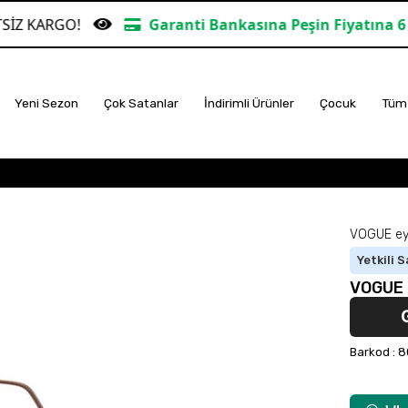
GO!
Garanti Bankasına Peşin Fiyatına 6 Taksit
Yeni Sezon
Çok Satanlar
İndirimli Ürünler
Çocuk
Tüm 
VOGUE ey
Yetkili S
VOGUE 
Barkod
:
8