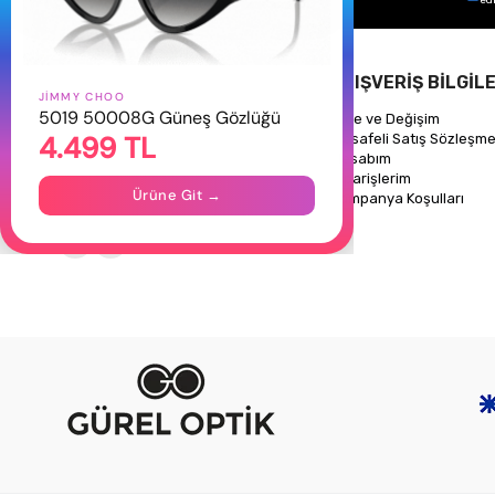
HAKKIMIZDA
ALIŞVERİŞ BİLGİLE
JIMMY CHOO
5019 50008G Güneş Gözlüğü
Hakkımızda
İade ve Değişim
4.499 TL
Gizlilik Politikası
Mesafeli Satış Sözleşme
İletişim
Hesabım
Mağazalarımız
Siparişlerim
Ürüne Git →
Kampanya Koşulları
Takipte Kal