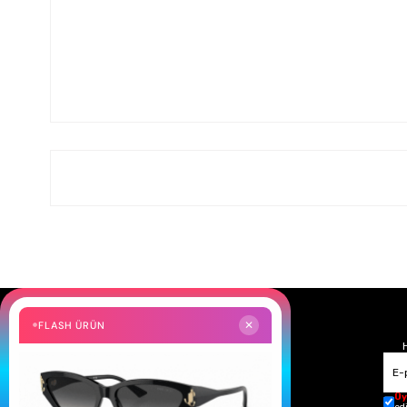
FLASH ÜRÜN
✕
Üy
ed