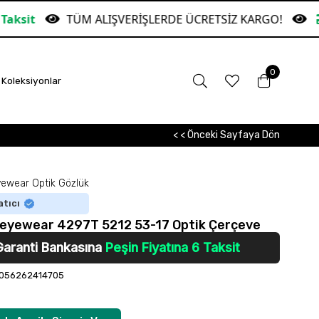
TÜM ALIŞVERİŞLERDE ÜCRETSİZ KARGO!
Garant
0
Koleksiyonlar
< < Önceki Sayfaya Dön
ewear Optik Gözlük
atıcı
eyewear 4297T 5212 53-17 Optik Çerçeve
Garanti Bankasına
Peşin Fiyatına 6 Taksit
056262414705