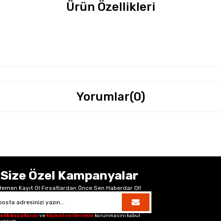
Ürün Özellikleri
Yorumlar
(0)
Size Özel Kampanyalar
Hemen Kayıt Ol Fırsatlardan Önce Sen Haberdar Ol!
elik koşullarını
ve
kişisel verilerimin
korunmasını kabul
iyorum.