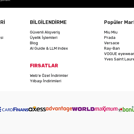
Rİ
BİLGİLENDİRME
Popüler Mar
Güvenli Alışveriş
Miu Miu
si
Üyelik İşlemleri
Prada
Blog
Versace
AI Guide & LLM Index
Ray-Ban
VOGUE eyewea
Yves Saint Laur
FIRSATLAR
Web'e Özel İndirimler
Yılbaşı İndirimleri