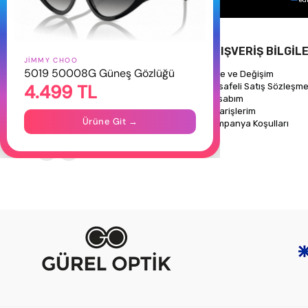
HAKKIMIZDA
ALIŞVERİŞ BİLGİLE
JIMMY CHOO
5019 50008G Güneş Gözlüğü
Hakkımızda
İade ve Değişim
4.499 TL
Gizlilik Politikası
Mesafeli Satış Sözleşme
İletişim
Hesabım
Mağazalarımız
Siparişlerim
Ürüne Git →
Kampanya Koşulları
Takipte Kal