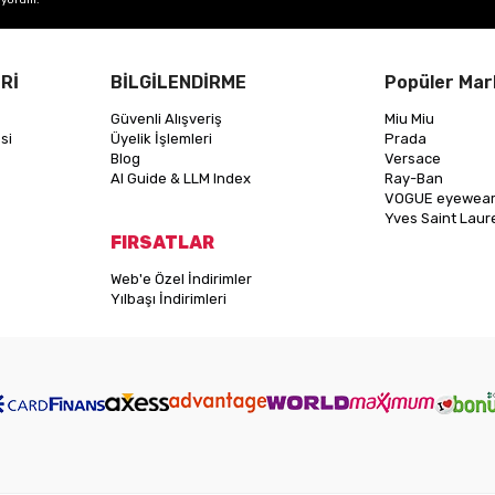
Rİ
BİLGİLENDİRME
Popüler Mar
Güvenli Alışveriş
Miu Miu
si
Üyelik İşlemleri
Prada
Blog
Versace
AI Guide & LLM Index
Ray-Ban
VOGUE eyewea
Yves Saint Laur
FIRSATLAR
Web'e Özel İndirimler
Yılbaşı İndirimleri