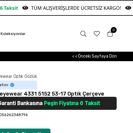
TÜM ALIŞVERİŞLERDE ÜCRETSİZ KARGO!
Garan
0
Koleksiyonlar
< < Önceki Sayfaya Dön
ewear Optik Gözlük
atıcı
eyewear 4331 5152 53-17 Optik Çerçeve
Garanti Bankasına
Peşin Fiyatına 6 Taksit
056262348796