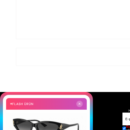
FLASH ÜRÜN
✕
Üy
ed