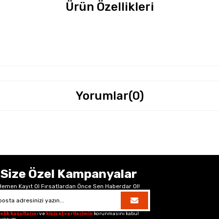
Ürün Özellikleri
Yorumlar
(0)
Size Özel Kampanyalar
Hemen Kayıt Ol Fırsatlardan Önce Sen Haberdar Ol!
elik koşullarını
ve
kişisel verilerimin
korunmasını kabul
iyorum.