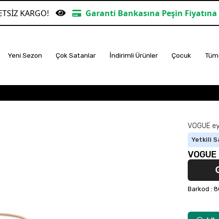
RGO!
Garanti Bankasına Peşin Fiyatına 6 Taksit
Yeni Sezon
Çok Satanlar
İndirimli Ürünler
Çocuk
Tüm 
VOGUE ey
Yetkili S
VOGUE 
Barkod
:
8