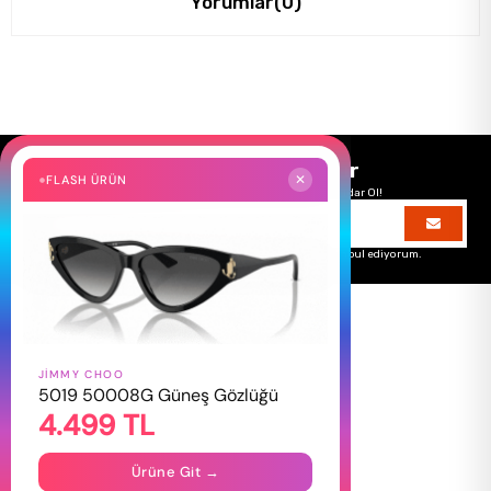
Yorumlar
(0)
Size Özel Kampanyalar
FLASH ÜRÜN
✕
Hemen Kayıt Ol Fırsatlardan Önce Sen Haberdar Ol!
Üyelik koşullarını
ve
kişisel verilerimin
korunmasını kabul ediyorum.
JIMMY CHOO
HAKKIMIZDA
5019 50008G Güneş Gözlüğü
4.499 TL
Hakkımızda
Gizlilik Politikası
İletişim
Ürüne Git →
Mağazalarımız