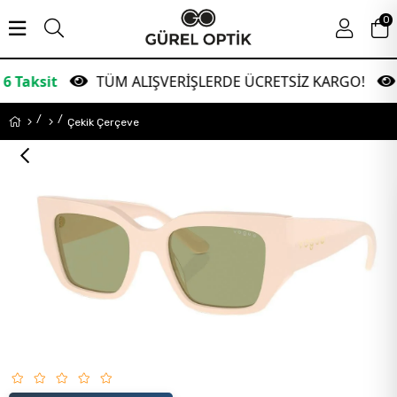
0
TÜM ALIŞVERİŞLERDE ÜCRETSİZ KARGO!
Gara
Çekik Çerçeve