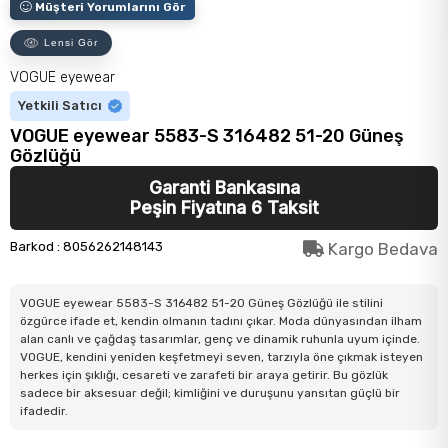
Müşteri Yorumlarını Gör
Lensi Gör
VOGUE eyewear
Yetkili Satıcı
VOGUE eyewear 5583-S 316482 51-20 Güneş
Gözlüğü
Garanti Bankasına
Peşin Fiyatına 6 Taksit
Barkod
:
8056262148143
Kargo Bedava
VOGUE eyewear 5583-S 316482 51-20 Güneş Gözlüğü ile stilini
özgürce ifade et, kendin olmanın tadını çıkar. Moda dünyasından ilham
alan canlı ve çağdaş tasarımlar, genç ve dinamik ruhunla uyum içinde.
VOGUE, kendini yeniden keşfetmeyi seven, tarzıyla öne çıkmak isteyen
herkes için şıklığı, cesareti ve zarafeti bir araya getirir. Bu gözlük
sadece bir aksesuar değil; kimliğini ve duruşunu yansıtan güçlü bir
ifadedir.