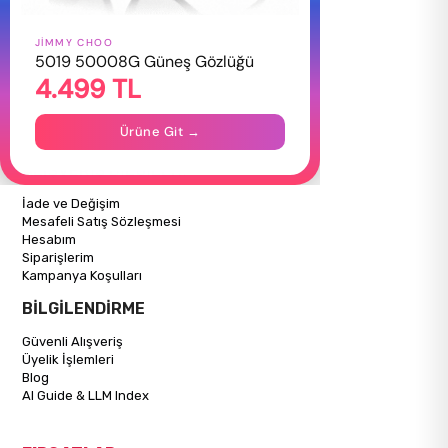
JIMMY CHOO
HAKKIMIZDA
5019 50008G Güneş Gözlüğü
4.499 TL
Hakkımızda
Gizlilik Politikası
İletişim
Ürüne Git →
Mağazalarımız
ALIŞVERİŞ BİLGİLERİ
İade ve Değişim
Mesafeli Satış Sözleşmesi
Hesabım
Siparişlerim
Kampanya Koşulları
BİLGİLENDİRME
Güvenli Alışveriş
Üyelik İşlemleri
Blog
AI Guide & LLM Index