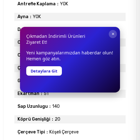
Antrefle Kaplama
YOK
Ayna
YOK
Degrade
YOK
×
Çıkmadan İndirimli Ürünleri
Ziyaret Et!
Cam Materyali
ORGANİK
Yeni kampanyalarımızdan haberdar olun!
Cam Rengi
YEŞİL
Hemen göz atın.
Çerçeve Materyali
ASETAT
Detaylara Git
Gövde Rengi
PEMBE
Ekartman
51
Sap Uzunlugu
140
Köprü Genişliği
20
Çerçeve Tipi
Köşeli Çerçeve