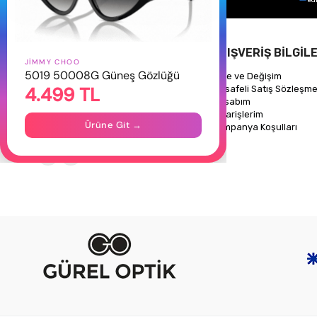
HAKKIMIZDA
ALIŞVERİŞ BİLGİLE
JIMMY CHOO
5019 50008G Güneş Gözlüğü
Hakkımızda
İade ve Değişim
4.499 TL
Gizlilik Politikası
Mesafeli Satış Sözleşme
İletişim
Hesabım
Mağazalarımız
Siparişlerim
Ürüne Git →
Kampanya Koşulları
Takipte Kal