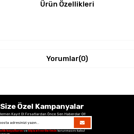
Ürün Özellikleri
Yorumlar
(0)
Size Özel Kampanyalar
Hemen Kayıt Ol Fırsatlardan Önce Sen Haberdar Ol!
elik koşullarını
ve
kişisel verilerimin
korunmasını kabul
iyorum.