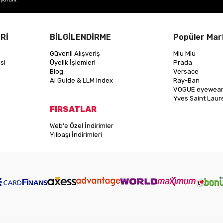
Rİ
BİLGİLENDİRME
Popüler Mar
Güvenli Alışveriş
Miu Miu
si
Üyelik İşlemleri
Prada
Blog
Versace
AI Guide & LLM Index
Ray-Ban
VOGUE eyewea
Yves Saint Laur
FIRSATLAR
Web'e Özel İndirimler
Yılbaşı İndirimleri