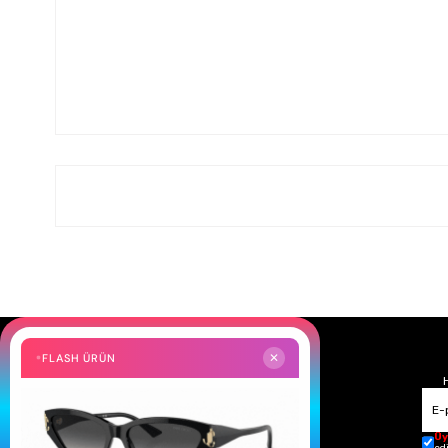
FLASH ÜRÜN
✕
Üy
ed