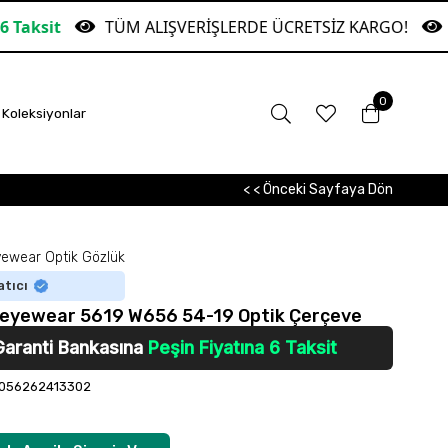
TÜM ALIŞVERİŞLERDE ÜCRETSİZ KARGO!
Garant
0
Koleksiyonlar
< < Önceki Sayfaya Dön
ewear Optik Gözlük
atıcı
eyewear 5619 W656 54-19 Optik Çerçeve
Garanti Bankasına
Peşin Fiyatına 6 Taksit
056262413302