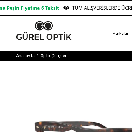
atına 6 Taksit
TÜM ALIŞVERİŞLERDE ÜCRETSİZ KAR
Markalar
Anasayfa
Optik Çerçeve