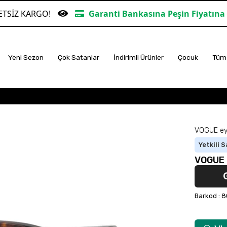
GO!
Garanti Bankasına Peşin Fiyatına 6 Taksit
Yeni Sezon
Çok Satanlar
İndirimli Ürünler
Çocuk
Tüm 
VOGUE ey
Yetkili S
VOGUE 
Barkod
:
8