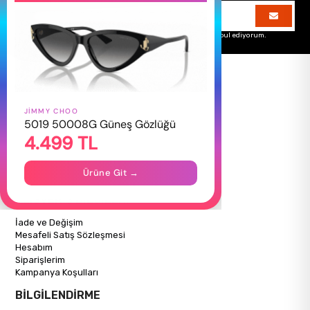
Üyelik koşullarını
ve
kişisel verilerimin
korunmasını kabul ediyorum.
JIMMY CHOO
HAKKIMIZDA
5019 50008G Güneş Gözlüğü
4.499 TL
Hakkımızda
Gizlilik Politikası
İletişim
Ürüne Git →
Mağazalarımız
ALIŞVERİŞ BİLGİLERİ
İade ve Değişim
Mesafeli Satış Sözleşmesi
Hesabım
Siparişlerim
Kampanya Koşulları
BİLGİLENDİRME