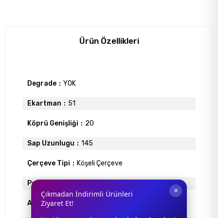
Ürün Özellikleri
Degrade
YOK
Ekartman
51
Köprü Genişliği
20
Sap Uzunlugu
145
Çerçeve Tipi
Köşeli Çerçeve
Polarize
YOK
×
Çıkmadan İndirimli Ürünleri
Ziyaret Et!
Ayna
YOK