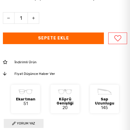
İndirimli Ürün
Fiyat Düşünce Haber Ver
Ekartman
Köprü
Sap
51
Genişliği
Uzunlugu
20
145
YORUM YAZ