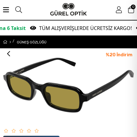
0
it
TÜM ALIŞVERİŞLERDE ÜCRETSİZ KARGO!
Ga
GÜNEŞ GÖZLÜĞÜ
%
20
İndirim