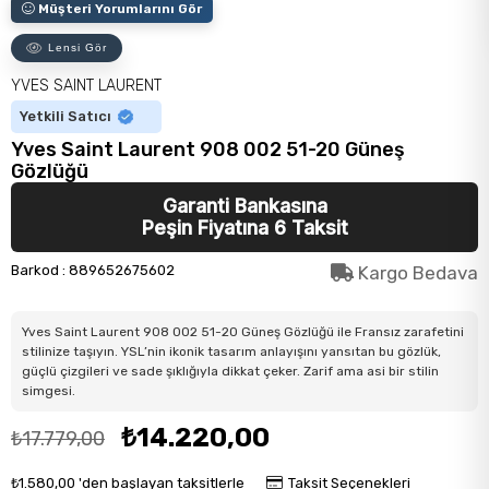
Müşteri Yorumlarını Gör
Lensi Gör
YVES SAINT LAURENT
Yetkili Satıcı
Yves Saint Laurent 908 002 51-20 Güneş
Gözlüğü
Garanti Bankasına
Peşin Fiyatına 6 Taksit
Barkod
:
889652675602
Kargo Bedava
Yves Saint Laurent 908 002 51-20 Güneş Gözlüğü ile Fransız zarafetini
stilinize taşıyın. YSL’nin ikonik tasarım anlayışını yansıtan bu gözlük,
güçlü çizgileri ve sade şıklığıyla dikkat çeker. Zarif ama asi bir stilin
simgesi.
₺14.220,00
₺17.779,00
₺1.580,00
'den başlayan taksitlerle
Taksit Seçenekleri